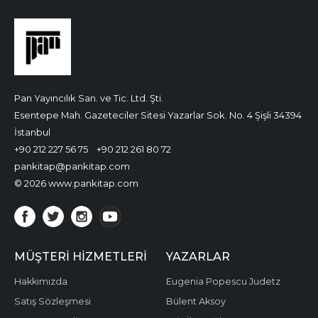
Pan Yayıncılık San. ve Tic. Ltd. Şti.
Esentepe Mah. Gazeteciler Sitesi Yazarlar Sok. No. 4 Şişli 34394
İstanbul
+90 212 227 56 75
+90 212 261 80 72
pankitap@pankitap.com
© 2026 www.pankitap.com
MÜŞTERI HIZMETLERI
YAZARLAR
Hakkımızda
Eugenia Popescu Judetz
Satış Sözleşmesi
Bülent Aksoy