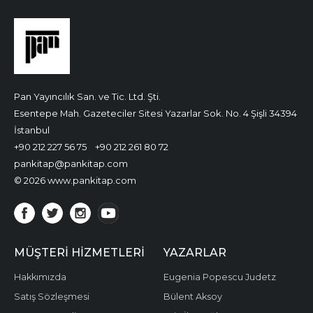
Pan Yayıncılık San. ve Tic. Ltd. Şti.
Esentepe Mah. Gazeteciler Sitesi Yazarlar Sok. No. 4 Şişli 34394
İstanbul
+90 212 227 56 75
+90 212 261 80 72
pankitap@pankitap.com
© 2026 www.pankitap.com
MÜŞTERI HIZMETLERI
YAZARLAR
Hakkımızda
Eugenia Popescu Judetz
Satış Sözleşmesi
Bülent Aksoy