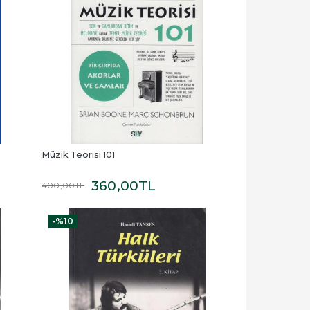
Müzik Teorisi 101
360
,00
TL
400
,00
TL
-%
10