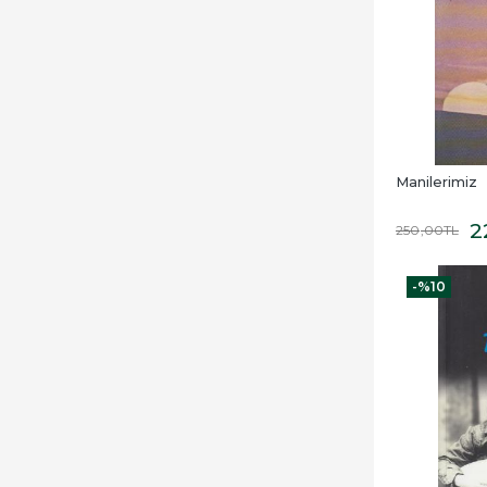
Manilerimiz
2
250
,00
TL
-%
10