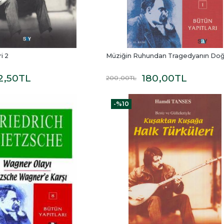
i 2
Müziğin Ruhundan Tragedyanın Do
2
,50
TL
180
,00
TL
200
,00
TL
-%
10