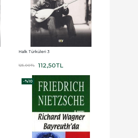
Halk Türküleri 3
112
,50
TL
125
,00
TL
-%
10