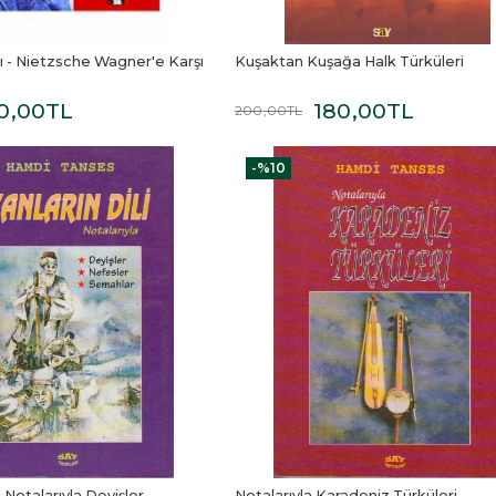
 - Nietzsche Wagner'e Karşı
Kuşaktan Kuşağa Halk Türküleri
0
,00
TL
180
,00
TL
200
,00
TL
-%
10
 Notalarıyla Deyişler - 
Notalarıyla Karadeniz Türküleri