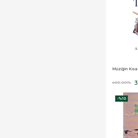
Müziğin Kısa
3
400
,00
TL
-%
10