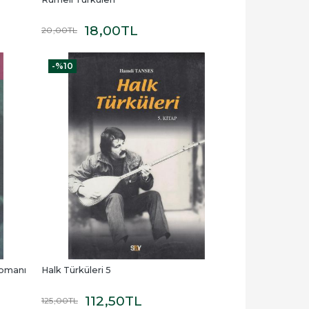
18
,00
TL
20
,00
TL
-%
10
Romanı
Halk Türküleri 5
112
,50
TL
125
,00
TL