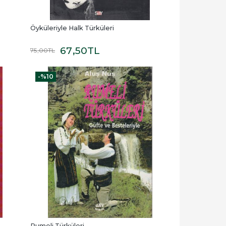
Öyküleriyle Halk Türküleri
67
,50
TL
75
,00
TL
-%
10
Rumeli Türküleri