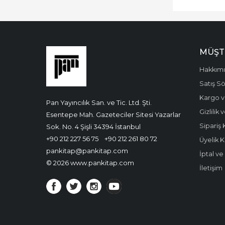
MÜŞT
Hakkım
Satış S
Kargo v
Pan Yayıncılık San. ve Tic. Ltd. Şti.
Gizlilik
Esentepe Mah. Gazeteciler Sitesi Yazarlar
Sipariş 
Sok. No. 4 Şişli 34394 İstanbul
+90 212 227 56 75
+90 212 261 80 72
Üyelik K
pankitap@pankitap.com
İptal v
© 2026 www.pankitap.com
İletişim