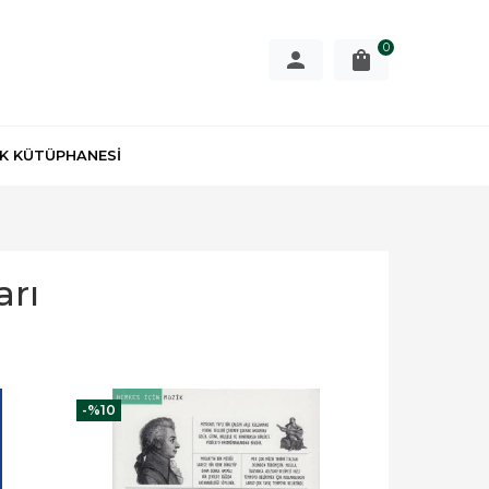
0
K KÜTÜPHANESİ
arı
-%
10