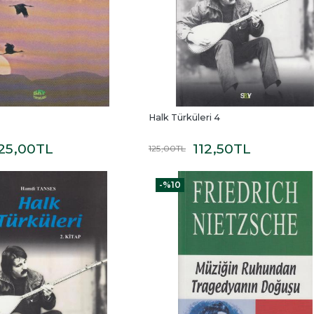
Halk Türküleri 4
25
,00
TL
112
,50
TL
125
,00
TL
-%
10