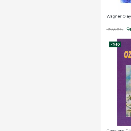
Wagner Olayı
9
100
,00
TL
-%
10
Ozanların Dili