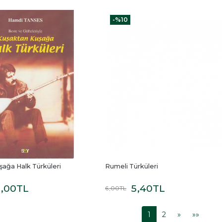
-%
10
ağa Halk Türküleri
Rumeli Türküleri
5
,00
TL
5
,40
TL
6
,00
TL
1
2
»
»»