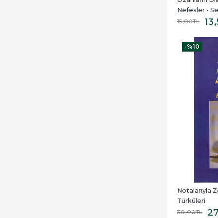
Nefesler - S
13
15
,00
TL
-%
10
Notalarıyla 
Türküleri
2
30
,00
TL