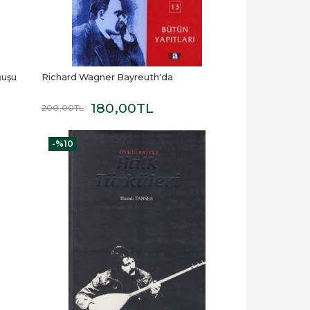
ğuşu
Richard Wagner Bayreuth'da
180
,00
TL
200
,00
TL
-%
10