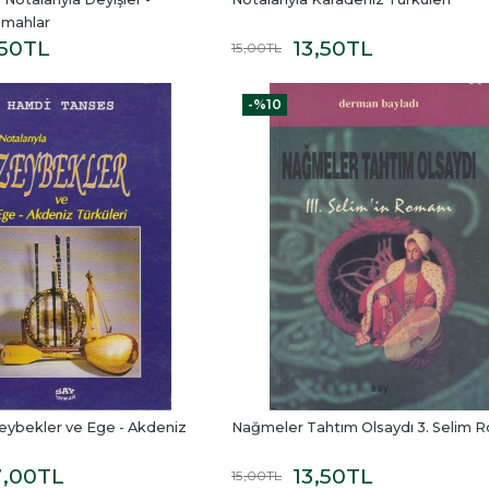
emahlar
,50
TL
13
,50
TL
15
,00
TL
-%
10
Zeybekler ve Ege - Akdeniz 
Nağmeler Tahtım Olsaydı 3. Selim 
7
,00
TL
13
,50
TL
15
,00
TL