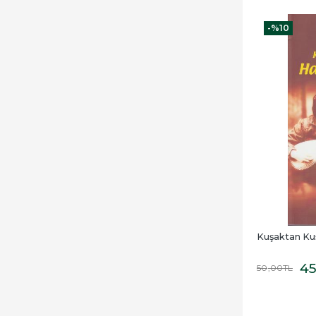
-%
10
Kuşaktan Kuş
4
50
,00
TL