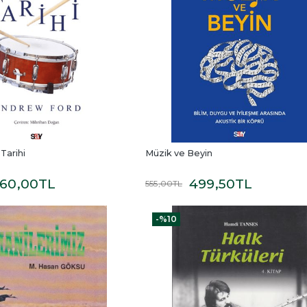
 Tarihi
Müzik ve Beyin
60
,00
TL
499
,50
TL
555
,00
TL
-%
10