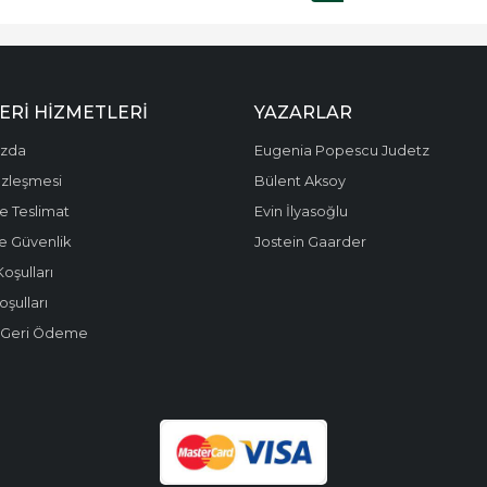
ERI HIZMETLERI
YAZARLAR
ızda
Eugenia Popescu Judetz
özleşmesi
Bülent Aksoy
e Teslimat
Evin İlyasoğlu
 ve Güvenlik
Jostein Gaarder
Koşulları
oşulları
e Geri Ödeme