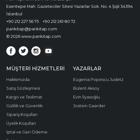
Esentepe Mah. Gazeteciler Sitesi Yazarlar Sok. No. 4 Şişli 34394
İstanbul
+90 212 227 56 75
+90 212 261 80 72
pankitap@pankitap.com
© 2026 www.pankitap.com
MÜŞTERI HIZMETLERI
YAZARLAR
Hakkımızda
Eugenia Popescu Judetz
Satış Sözleşmesi
Bülent Aksoy
Kargo ve Teslimat
Evin İlyasoğlu
Gizlilik ve Güvenlik
Jostein Gaarder
Sipariş Koşulları
Üyelik Koşulları
İptal ve Geri Ödeme