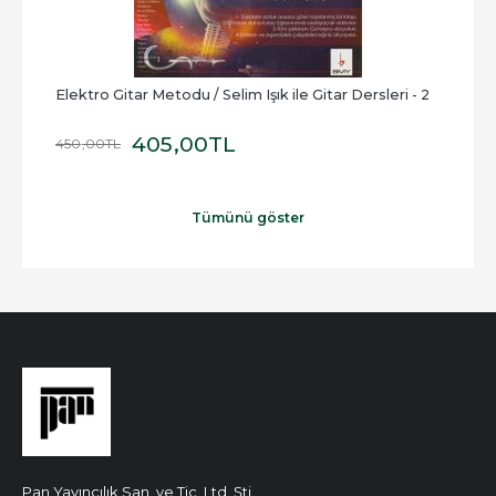
ri
Elektro Gitar Metodu / Selim Işık ile Gitar Dersleri - 2
Valsl
405
,00
TL
450
,00
TL
35
,0
Tümünü göster
Pan Yayıncılık San. ve Tic. Ltd. Şti.