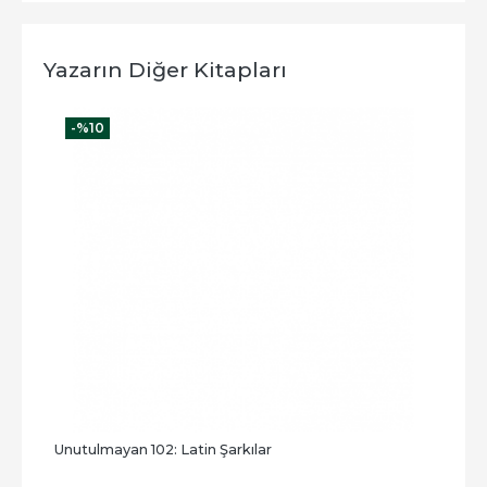
Yazarın Diğer Kitapları
-%
10
-
Unutulmayan 102: Latin Şarkılar
Bona