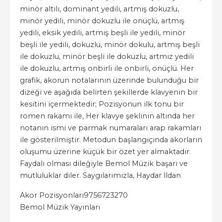
minör altılı, dominant yedili, artmış dokuzlu,
minör yedili, minör dokuzlu ile onüçlü, artmış
yedili, eksik yedili, artmış beşli ile yedili, minör
beşli ile yedili, dokuzlu, minör dokulu, artmış beşli
ile dokuzlu, minör beşli ile dokuzlu, artmız yedili
ile dokuzlu, artmış onbirli ile onbirli, onüçlü. Her
grafik, akorun notalarının üzerinde bulunduğu bir
dizeği ve aşağıda belirten şekillerde klavyenin bir
kesitini içermektedir; Pozisyonun ilk tonu bir
romen rakamı ile, Her klavye şeklinin altında her
notanın ismi ve parmak numaraları arap rakamları
ile gösterilmiştir. Metodun başlangıçında akorların
oluşumu üzerine küçük bir özet yer almaktadır.
Faydalı olması dileğiyle Bemol Müzik başarı ve
mutluluklar diler. Saygılarımızla, Haydar İldan
Akor Pozisyonları
9756723270
Bemol Müzik Yayınları