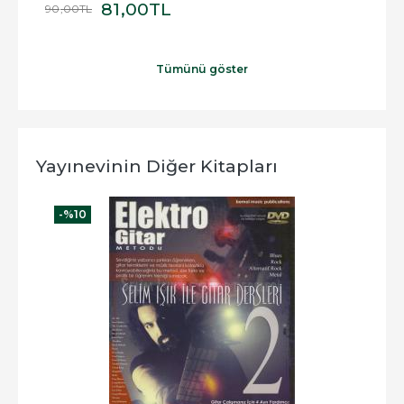
81
,00
TL
90
,00
TL
220
Tümünü göster
Yayınevinin Diğer Kitapları
-%
10
-