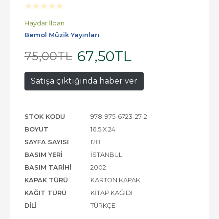
Haydar İldan
Bemol Müzik Yayınları
67
,50
TL
75
,00
TL
Satışa çıktığında haber ver
STOK KODU
978-975-6723-27-2
BOYUT
16,5 X 24
SAYFA SAYISI
128
BASIM YERI
İSTANBUL
BASIM TARIHI
2002
KAPAK TÜRÜ
KARTON KAPAK
KAĞIT TÜRÜ
KITAP KAĞIDI
DILI
TÜRKÇE