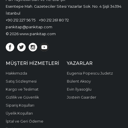
Esentepe Mah. Gazeteciler Sitesi Yazarlar Sok. No. 4 Şişli 34394
İstanbul
+90 212 227 56 75
+90 212 261 80 72
pankitap@pankitap.com
© 2026 www.pankitap.com
MÜŞTERI HIZMETLERI
YAZARLAR
Hakkımızda
Eugenia Popescu Judetz
Satış Sözleşmesi
Bülent Aksoy
Kargo ve Teslimat
Evin İlyasoğlu
Gizlilik ve Güvenlik
Jostein Gaarder
Sipariş Koşulları
Üyelik Koşulları
İptal ve Geri Ödeme