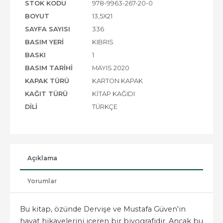
STOK KODU
978-9963-267-20-0
BOYUT
13,5X21
SAYFA SAYISI
336
BASIM YERI
KIBRIS
BASKI
1
BASIM TARIHI
MAYIS 2020
KAPAK TÜRÜ
KARTON KAPAK
KAĞIT TÜRÜ
KITAP KAĞIDI
DILI
TÜRKÇE
Açıklama
Yorumlar
Bu kitap, özünde Dervişe ve Mustafa Güven'in
hayat hikayelerini içeren bir biyografidir. Ancak bu