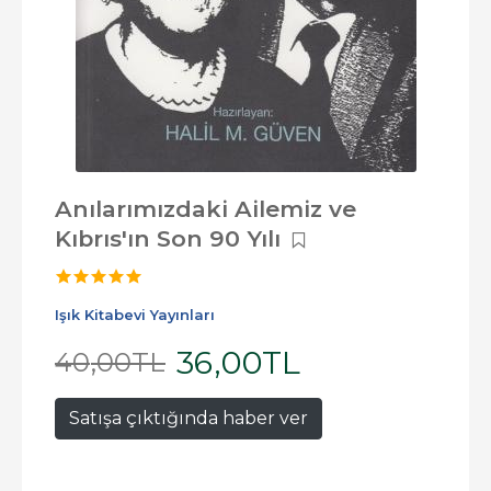
Anılarımızdaki Ailemiz ve
Kıbrıs'ın Son 90 Yılı
Işık Kitabevi Yayınları
36
,00
TL
40
,00
TL
Satışa çıktığında haber ver