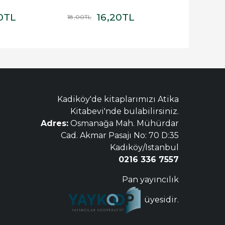
0
TL
16
,20
TL
9
18
,00
TL
100
,00
TL
Kadiköy'de kitaplarımızı Atika
Kitabevi'nde bulabilirsiniz.
Adres:
Osmanağa Mah. Mühürdar
Cad. Akmar Pasajı No: 70 D:35
Kadıköy/Istanbul
0216 336 7557
Pan yayıncılık
üyesidir.