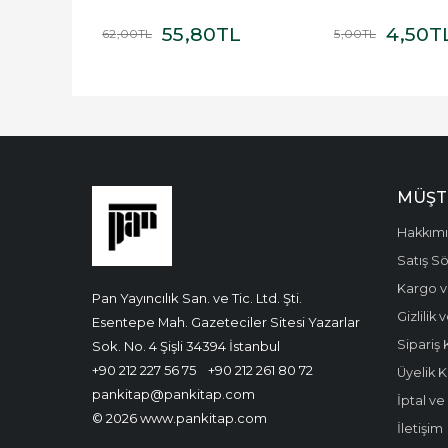
TL
55
,80
TL
4
,50
T
62
,00
TL
5
,00
TL
MÜŞT
Hakkım
Satış S
Kargo v
Pan Yayıncılık San. ve Tic. Ltd. Şti.
Gizlilik
Esentepe Mah. Gazeteciler Sitesi Yazarlar
Sipariş 
Sok. No. 4 Şişli 34394 İstanbul
+90 212 227 56 75
+90 212 261 80 72
Üyelik K
pankitap@pankitap.com
İptal v
© 2026 www.pankitap.com
İletişim