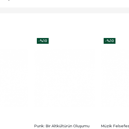
-%
10
-%
10
Punk: Bir Altkültürün Oluşumu
Müzik Felsefes