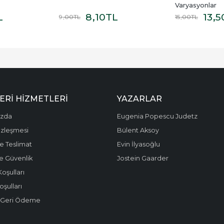
Varyasyonlar
L
8
,10
TL
13
,5
9
,00
TL
15
,00
TL
ERI HIZMETLERI
YAZARLAR
ızda
Eugenia Popescu Judetz
özleşmesi
Bülent Aksoy
e Teslimat
Evin İlyasoğlu
 ve Güvenlik
Jostein Gaarder
Koşulları
oşulları
e Geri Ödeme