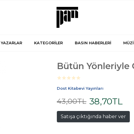
YAZARLAR
KATEGORİLER
BASIN HABERLERİ
MÜZİ
Bütün Yönleriyle 
Dost Kitabevi Yayınları
38
,70
TL
43
,00
TL
Satışa çıktığında haber ver