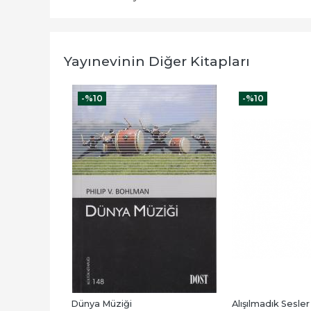
Yayınevinin Diğer Kitapları
-%
10
-%
10
Dünya Müziği
Alışılmadık Sesler