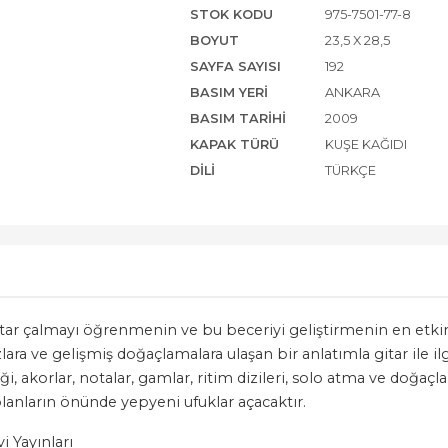
STOK KODU
975-7501-77-8
BOYUT
23,5 X 28,5
SAYFA SAYISI
192
BASIM YERI
ANKARA
BASIM TARIHI
2009
KAPAK TÜRÜ
KUŞE KAĞIDI
DILI
TÜRKÇE
gitar çalmayı öğrenmenin ve bu beceriyi geliştirmenin en etkin
a ve gelişmiş doğaçlamalara ulaşan bir anlatımla gitar ile ilgi
, akorlar, notalar, gamlar, ritim dizileri, solo atma ve doğaçl
olanların önünde yepyeni ufuklar açacaktır.
i Yayınları