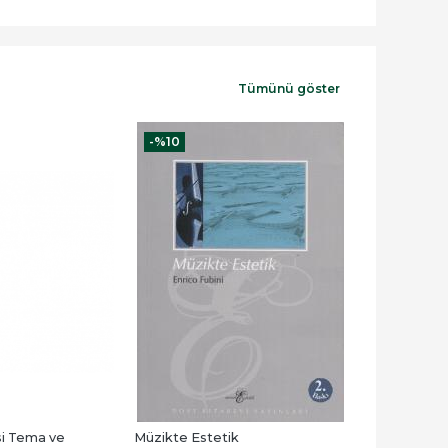
Tümünü göster
-%
10
-%
10
i Tema ve 
Müzikte Estetik
Senfoni