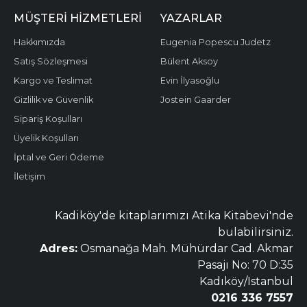
MÜŞTERI HIZMETLERI
YAZARLAR
Hakkımızda
Eugenia Popescu Judetz
Satış Sözleşmesi
Bülent Aksoy
Kargo ve Teslimat
Evin İlyasoğlu
Gizlilik ve Güvenlik
Jostein Gaarder
Sipariş Koşulları
Üyelik Koşulları
İptal ve Geri Ödeme
İletişim
Kadiköy'de kitaplarımızı Atika Kitabevi'nde
bulabilirsiniz.
Adres:
Osmanağa Mah. Mühürdar Cad. Akmar
Pasajı No: 70 D:35
Kadıköy/Istanbul
0216 336 7557