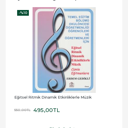
-%
10
-
Eğitsel Ritmik Dinamik Etkinliklerle Müzik
Müzi
495
,00
TL
550
,00
TL
17
,50