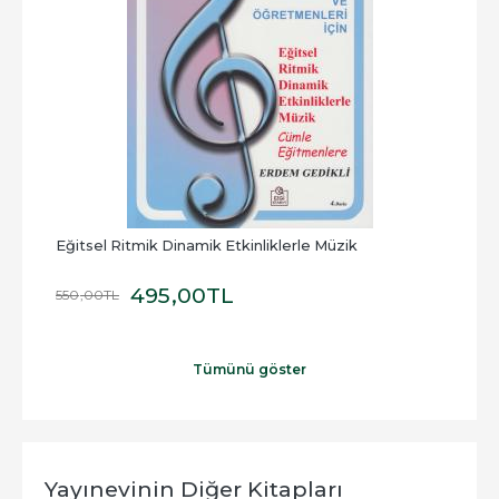
Eğitsel Ritmik Dinamik Etkinliklerle Müzik
Okul
495
,00
TL
14
550
,00
TL
Tümünü göster
Yayınevinin Diğer Kitapları