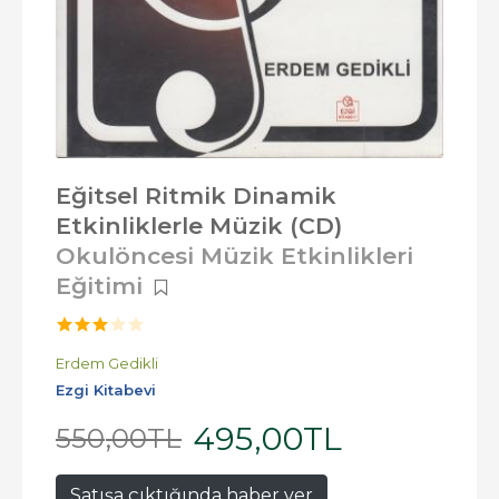
Eğitsel Ritmik Dinamik
Etkinliklerle Müzik (CD)
Okulöncesi Müzik Etkinlikleri
Eğitimi
Erdem Gedikli
Ezgi Kitabevi
495
,00
TL
550
,00
TL
Satışa çıktığında haber ver