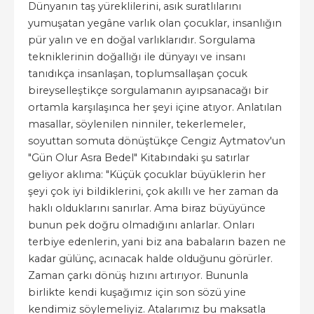
Dünyanın taş yüreklilerini, asık suratlılarını
yumuşatan yegâne varlık olan çocuklar, insanlığın
pür yalın ve en doğal varlıklarıdır. Sorgulama
tekniklerinin doğallığı ile dünyayı ve insanı
tanıdıkça insanlaşan, toplumsallaşan çocuk
bireyselleştikçe sorgulamanın ayıpsanacağı bir
ortamla karşılaşınca her şeyi içine atıyor. Anlatılan
masallar, söylenilen ninniler, tekerlemeler,
soyuttan somuta dönüştükçe Cengiz Aytmatov'un
"Gün Olur Asra Bedel" Kitabındaki şu satırlar
geliyor aklıma: "Küçük çocuklar büyüklerin her
şeyi çok iyi bildiklerini, çok akıllı ve her zaman da
haklı olduklarını sanırlar. Ama biraz büyüyünce
bunun pek doğru olmadığını anlarlar. Onları
terbiye edenlerin, yani biz ana babaların bazen ne
kadar gülünç, acınacak halde olduğunu görürler.
Zaman çarkı dönüş hızını artırıyor. Bununla
birlikte kendi kuşağımız için son sözü yine
kendimiz söylemeliyiz. Atalarımız bu maksatla