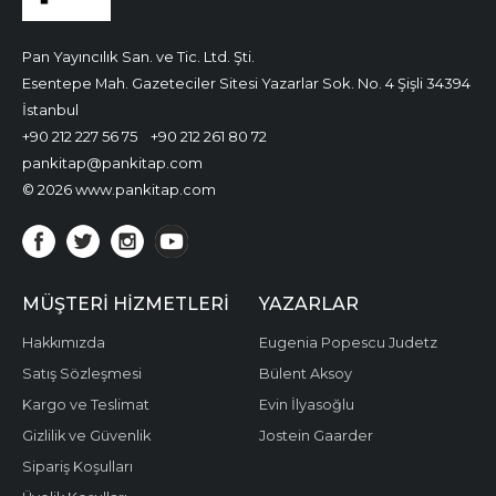
Pan Yayıncılık San. ve Tic. Ltd. Şti.
Esentepe Mah. Gazeteciler Sitesi Yazarlar Sok. No. 4 Şişli 34394
İstanbul
+90 212 227 56 75
+90 212 261 80 72
pankitap@pankitap.com
© 2026 www.pankitap.com
MÜŞTERI HIZMETLERI
YAZARLAR
Hakkımızda
Eugenia Popescu Judetz
Satış Sözleşmesi
Bülent Aksoy
Kargo ve Teslimat
Evin İlyasoğlu
Gizlilik ve Güvenlik
Jostein Gaarder
Sipariş Koşulları