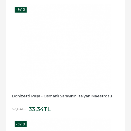
-%
10
Donizetti Paşa - Osmanlı Sarayının İtalyan Maestrosu
33
,34
TL
37
,04
TL
-%
10