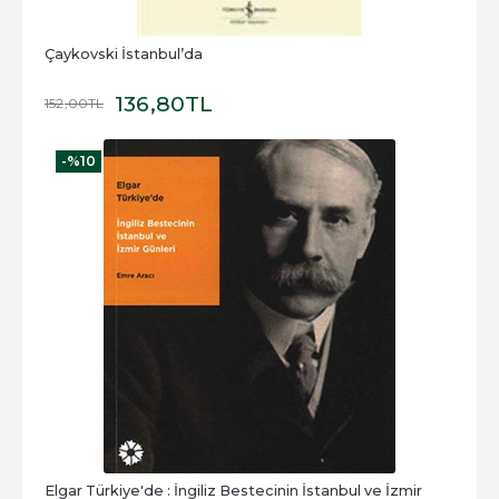
Çaykovski İstanbul’da
136
,80
TL
152
,00
TL
-%
10
Elgar Türkiye'de : İngiliz Bestecinin İstanbul ve İzmir 