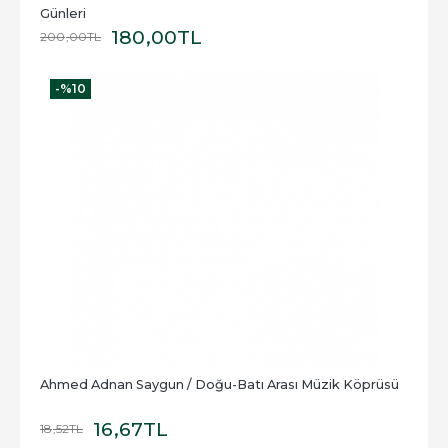
Günleri
180
,00
TL
200
,00
TL
-%
10
Ahmed Adnan Saygun / Doğu-Batı Arası Müzik Köprüsü
16
,67
TL
18
,52
TL