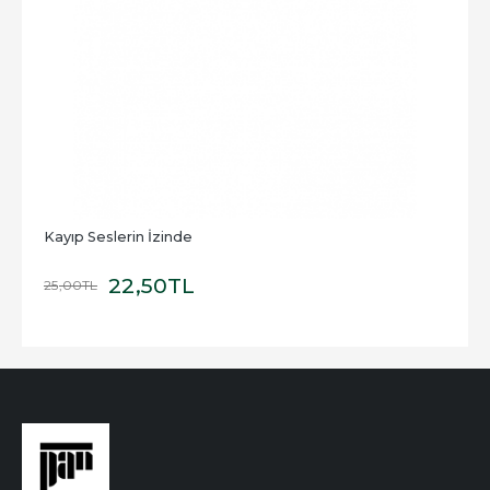
Kayıp Seslerin İzinde
22
,50
TL
25
,00
TL