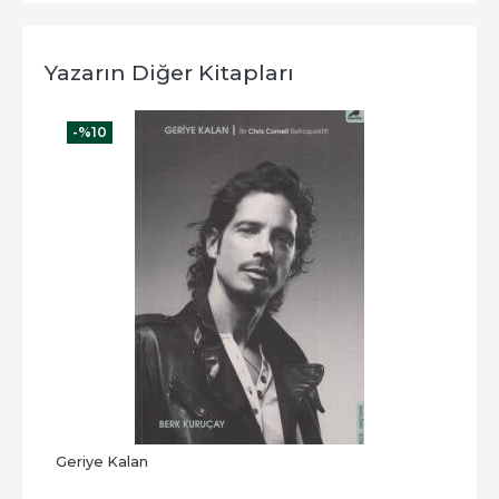
Yazarın Diğer Kitapları
-%
10
-
Geriye Kalan
Yaln