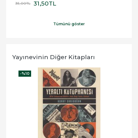
31
,50
TL
35
,00
TL
150
,
Tümünü göster
Yayınevinin Diğer Kitapları
-%
10