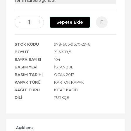
Temin süresi 5 gündür.
-
+
1
Sepete Ekle
STOK KODU
978-605-9670-29-6
BOYUT
19,5 X 19,5
SAYFA SAYISI
104
BASIM YERI
İSTANBUL
BASIM TARIHI
OCAK 2017
KAPAK TÜRÜ
KARTON KAPAK
KAĞIT TÜRÜ
KITAP KAĞIDI
DILI
TÜRKÇE
Açıklama