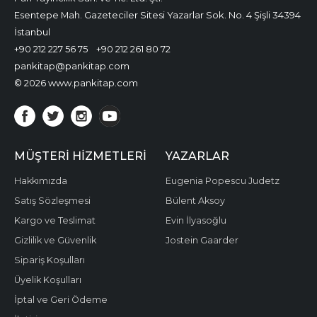
Esentepe Mah. Gazeteciler Sitesi Yazarlar Sok. No. 4 Şişli 34394
İstanbul
+90 212 227 56 75
+90 212 261 80 72
pankitap@pankitap.com
© 2026 www.pankitap.com
MÜŞTERI HIZMETLERI
YAZARLAR
Hakkımızda
Eugenia Popescu Judetz
Satış Sözleşmesi
Bülent Aksoy
Kargo ve Teslimat
Evin İlyasoğlu
Gizlilik ve Güvenlik
Jostein Gaarder
Sipariş Koşulları
Üyelik Koşulları
İptal ve Geri Ödeme