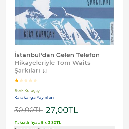
İstanbul'dan Gelen Telefon
Hikayeleriyle Tom Waits
Şarkıları
Berk Kuruçay
Karakarga Yayınları
27
,00
TL
30
,00
TL
Taksitli fiyat: 9 x
3
,30
TL