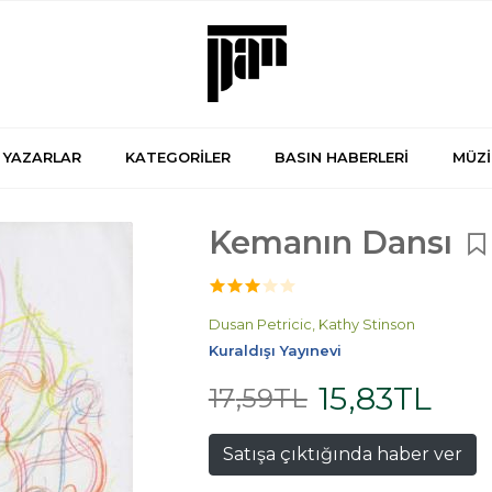
YAZARLAR
KATEGORİLER
BASIN HABERLERİ
MÜZİ
Kemanın Dansı
Dusan Petricic,
Kathy Stinson
Kuraldışı Yayınevi
15
,83
TL
17
,59
TL
Satışa çıktığında haber ver