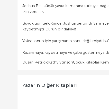
Joshua Bell küçük yaşta kemanına tutkuyla bağla
izin verdiler.
Büyük gün geldiğinde, Joshua gergindi. Sahneye 
kaybetmişti. Durun bir dakika!
Yoksa, onun için yarışmanın sonu değil miydi bu
Kazanmaya, kaybetmeye ve çaba göstermeye dair 
Dusan Petricic
Kathy Stinson
Çocuk Kitapları
Kema
Yazarın Diğer Kitapları