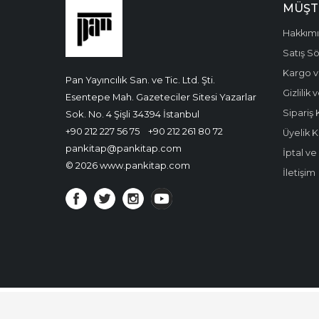
MÜŞT
Hakkım
Satış S
Kargo v
Pan Yayıncılık San. ve Tic. Ltd. Şti.
Gizlilik
Esentepe Mah. Gazeteciler Sitesi Yazarlar
Sipariş 
Sok. No. 4 Şişli 34394 İstanbul
+90 212 227 56 75
+90 212 261 80 72
Üyelik K
pankitap@pankitap.com
İptal v
© 2026 www.pankitap.com
İletişim