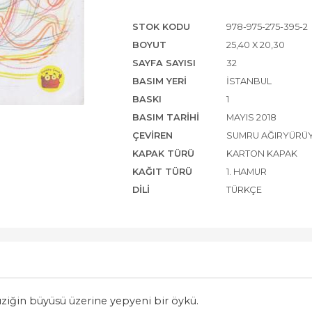
STOK KODU
978-975-275-395-2
BOYUT
25,40 X 20,30
SAYFA SAYISI
32
BASIM YERI
İSTANBUL
BASKI
1
BASIM TARIHI
MAYIS 2018
ÇEVIREN
SUMRU AĞIRYÜRÜ
KAPAK TÜRÜ
KARTON KAPAK
KAĞIT TÜRÜ
1. HAMUR
DILI
TÜRKÇE
ziğin büyüsü üzerine yepyeni bir öykü.