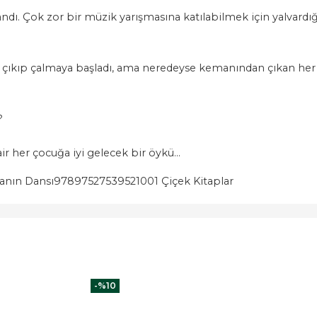
ndı. Çok zor bir müzik yarışmasına katılabilmek için yalvard
çıkıp çalmaya başladı, ama neredeyse kemanından çıkan her s
?
her çocuğa iyi gelecek bir öykü...
nın Dansı
9789752753952
1001 Çiçek Kitaplar
-%
10