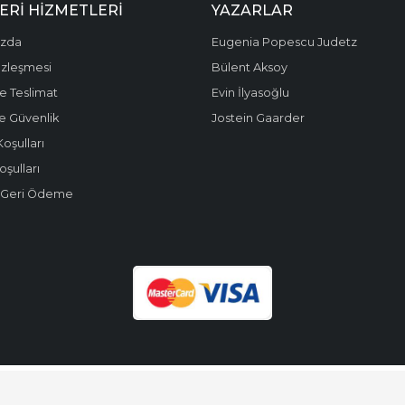
ERI HIZMETLERI
YAZARLAR
ızda
Eugenia Popescu Judetz
özleşmesi
Bülent Aksoy
e Teslimat
Evin İlyasoğlu
 ve Güvenlik
Jostein Gaarder
Koşulları
oşulları
e Geri Ödeme