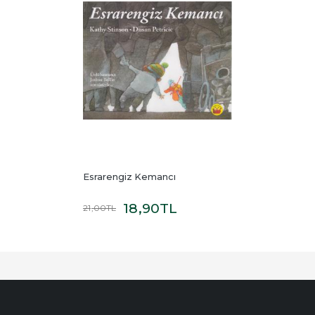
Esrarengiz Kemancı
18
,90
TL
21
,00
TL