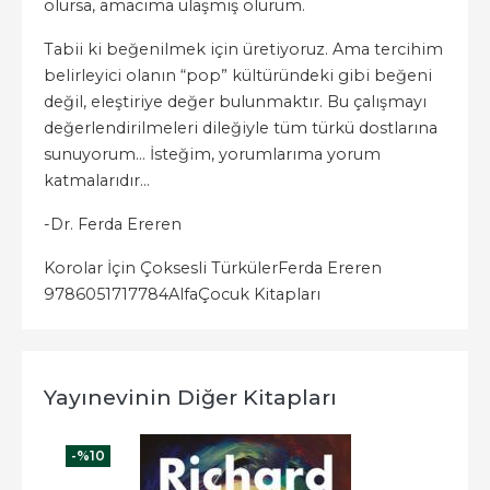
olursa, amacıma ulaşmış olurum.
Tabii ki beğenilmek için üretiyoruz. Ama tercihim
belirleyici olanın “pop” kültüründeki gibi beğeni
değil, eleştiriye değer bulunmaktır. Bu çalışmayı
değerlendirilmeleri dileğiyle tüm türkü dostlarına
sunuyorum... İsteğim, yorumlarıma yorum
katmalarıdır...
-Dr. Ferda Ereren
Korolar İçin Çoksesli Türküler
Ferda Ereren
9786051717784
Alfa
Çocuk Kitapları
Yayınevinin Diğer Kitapları
-%
10
-