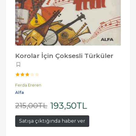
Korolar İçin Çoksesli Türküler
Ferda Ereren
Alfa
193
,50
TL
215
,00
TL
Satışa çıktığında haber ver