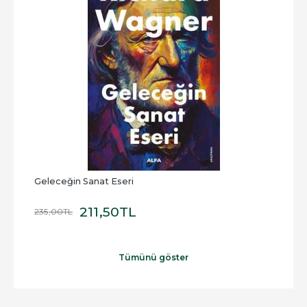
Geleceğin Sanat Eseri
Best
211
,50
TL
235
,00
TL
600
Tümünü göster