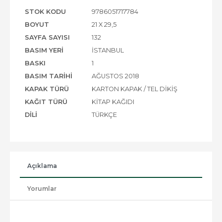
STOK KODU
9786051717784
BOYUT
21 X 29,5
SAYFA SAYISI
132
BASIM YERI
İSTANBUL
BASKI
1
BASIM TARIHI
AĞUSTOS 2018
KAPAK TÜRÜ
KARTON KAPAK / TEL DIKIŞ
KAĞIT TÜRÜ
KITAP KAĞIDI
DILI
TÜRKÇE
Açıklama
Yorumlar