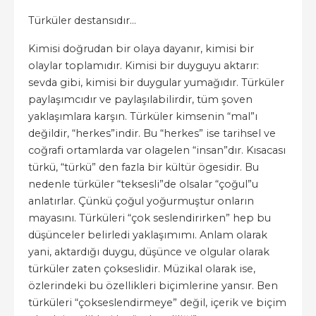
Türküler destansıdır...
Kimisi doğrudan bir olaya dayanır, kimisi bir
olaylar toplamıdır. Kimisi bir duyguyu aktarır:
sevda gibi, kimisi bir duygular yumağıdır. Türküler
paylaşımcıdır ve paylaşılabilirdir, tüm şoven
yaklaşımlara karşın. Türküler kimsenin “mal”ı
değildir, “herkes”indir. Bu “herkes” ise tarihsel ve
coğrafi ortamlarda var olagelen “insan”dır. Kısacası
türkü, “türkü” den fazla bir kültür ögesidir. Bu
nedenle türküler “teksesli”de olsalar “çoğul”u
anlatırlar. Çünkü çoğul yoğurmuştur onların
mayasını. Türküleri “çok seslendirirken” hep bu
düşünceler belirledi yaklaşımımı. Anlam olarak
yani, aktardığı duygu, düşünce ve olgular olarak
türküler zaten çokseslidir. Müzikal olarak ise,
özlerindeki bu özellikleri biçimlerine yansır. Ben
türküleri “çokseslendirmeye” değil, içerik ve biçim