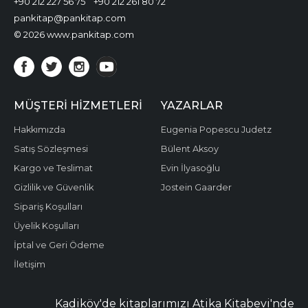
+90 212 227 56 75
+90 212 261 80 72
pankitap@pankitap.com
© 2026 www.pankitap.com
MÜŞTERI HIZMETLERI
YAZARLAR
Hakkımızda
Eugenia Popescu Judetz
Satış Sözleşmesi
Bülent Aksoy
Kargo ve Teslimat
Evin İlyasoğlu
Gizlilik ve Güvenlik
Jostein Gaarder
Sipariş Koşulları
Üyelik Koşulları
İptal ve Geri Ödeme
İletişim
Kadiköy'de kitaplarımızı Atika Kitabevi'nde