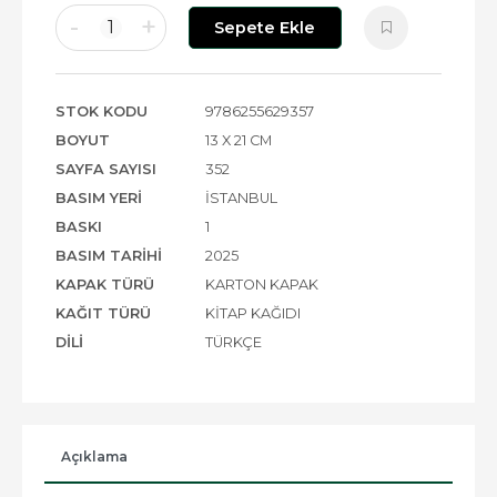
-
+
1
Sepete Ekle
STOK KODU
9786255629357
BOYUT
13 X 21 CM
SAYFA SAYISI
352
BASIM YERI
İSTANBUL
BASKI
1
BASIM TARIHI
2025
KAPAK TÜRÜ
KARTON KAPAK
KAĞIT TÜRÜ
KITAP KAĞIDI
DILI
TÜRKÇE
Açıklama