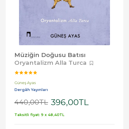
Müziğin Doğusu Batısı
Oryantalizm Alla Turca
Güneş Ayas
Dergâh Yayınları
396
,00
TL
440
,00
TL
Taksitli fiyat: 9 x
48
,40
TL