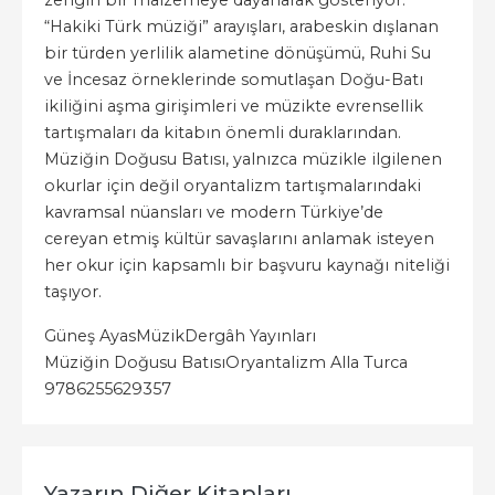
zengin bir malzemeye dayanarak gösteriyor.
“Hakiki Türk müziği” arayışları, arabeskin dışlanan
bir türden yerlilik alametine dönüşümü, Ruhi Su
ve İncesaz örneklerinde somutlaşan Doğu-Batı
ikiliğini aşma girişimleri ve müzikte evrensellik
tartışmaları da kitabın önemli duraklarından.
Müziğin Doğusu Batısı, yalnızca müzikle ilgilenen
okurlar için değil oryantalizm tartışmalarındaki
kavramsal nüansları ve modern Türkiye’de
cereyan etmiş kültür savaşlarını anlamak isteyen
her okur için kapsamlı bir başvuru kaynağı niteliği
taşıyor.
Güneş Ayas
Müzik
Dergâh Yayınları
Müziğin Doğusu Batısı
Oryantalizm Alla Turca
9786255629357
Yazarın Diğer Kitapları