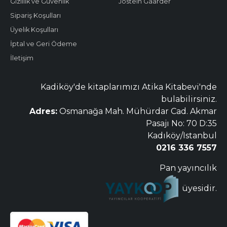
Gizlilik ve Güvenlik
Jostein Gaarder
Sipariş Koşulları
Üyelik Koşulları
İptal ve Geri Ödeme
İletişim
Kadiköy'de kitaplarımızı Atika Kitabevi'nde
bulabilirsiniz.
Adres:
Osmanağa Mah. Mühürdar Cad. Akmar
Pasajı No: 70 D:35
Kadıköy/Istanbul
0216 336 7557
Pan yayıncılık
üyesidir.