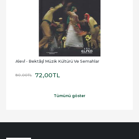
Alevî - Bektâşî Müzik Kültürü Ve Semahlar
72
,00
TL
80
,00
TL
Tümünü göster