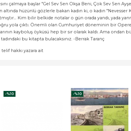
sını çalmaya başlar "Gel Sev Sen Okşa Beni, Çok Sev Sen Ayşe
nın altında hüzünlü gözlerle bakan kadın ki, o kadın "Nevesser 
tmıştır... Kim bilir belkide notalar o gün orada yandı, yada yan
 doğru yola çıktı. Önemli olan Cumhuriyet döneminin bir Oper
larının kayboluş öyküsü hep bir sır olarak kaldı. Ama ondan bi
 tadındaki bu kitapta bulacaksınız. -Berrak Taranç
 telif hakkı yazara ait
-%
10
-%
10