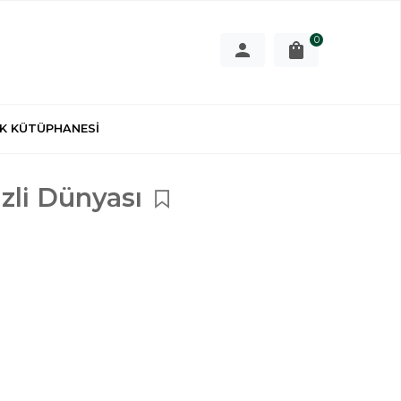
0
K KÜTÜPHANESİ
izli Dünyası