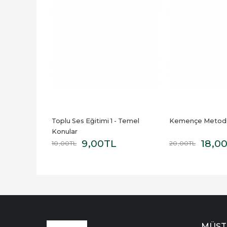
etimi
Toplu Ses Eğitimi 1 - Temel 
Kemençe Metodu
Konular
9
,00
TL
18
,0
10
,00
TL
20
,00
TL
MÜŞT