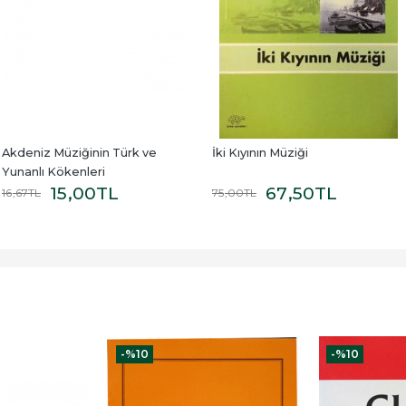
Akdeniz Müziğinin Türk ve 
İki Kıyının Müziği
Yunanlı Kökenleri
15
,00
TL
67
,50
TL
16
,67
TL
75
,00
TL
-%
10
-%
10