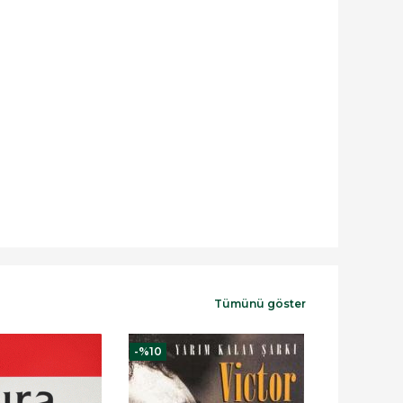
Tümünü göster
-%
10
-%
10