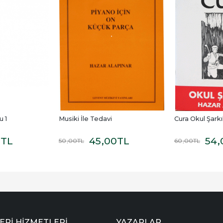
 1
Musiki İle Tedavi
Cura Okul Şarkıl
0
TL
45
,00
TL
54
,
50
,00
TL
60
,00
TL
ERI HIZMETLERI
YAZARLAR