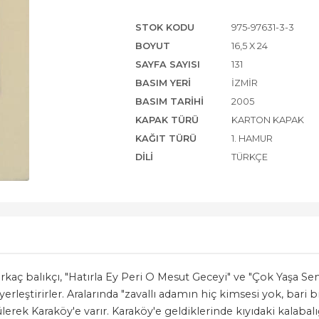
STOK KODU
975-97631-3-3
BOYUT
16,5 X 24
SAYFA SAYISI
131
BASIM YERI
İZMIR
BASIM TARIHI
2005
KAPAK TÜRÜ
KARTON KAPAK
KAĞIT TÜRÜ
1. HAMUR
DILI
TÜRKÇE
kaç balıkçı, "Hatırla Ey Peri O Mesut Geceyi" ve "Çok Yaşa Sen 
erleştirirler. Aralarında "zavallı adamın hiç kimsesi yok, bari
rek Karaköy'e varır. Karaköy'e geldiklerinde kıyıdaki kalabalığı 