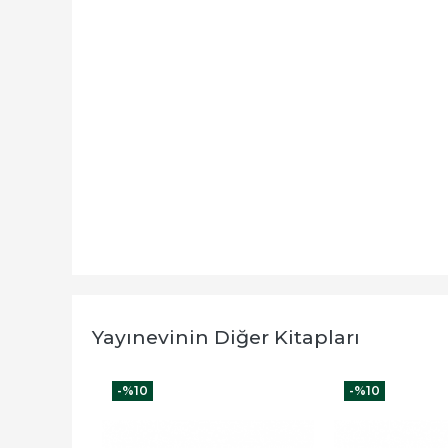
Yayınevinin Diğer Kitapları
-%
10
-%
10