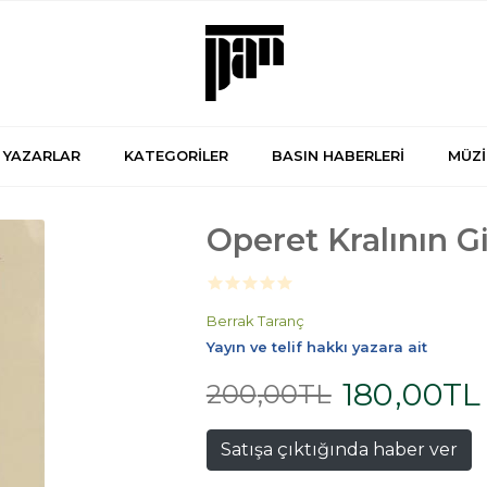
YAZARLAR
KATEGORİLER
BASIN HABERLERİ
MÜZİ
Operet Kralının G
Berrak Taranç
Yayın ve telif hakkı yazara ait
180
,00
TL
200
,00
TL
Satışa çıktığında haber ver