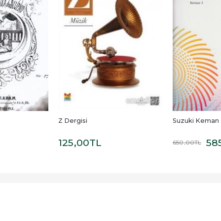
Z Dergisi
Suzuki Keman 
125
,00
TL
58
650
,00
TL