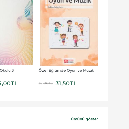
Okulu 3
Özel Eğitimde Oyun ve Müzik
Geleceğin P
Müzikçileri Y
5
,00
TL
31
,50
TL
ve Programlar
6
35
,00
TL
75
,00
TL
Tümünü göster