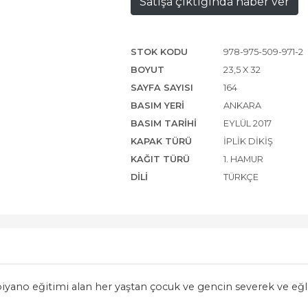
Satışa çıktığında haber ver
STOK KODU
978-975-509-971-2
BOYUT
23,5 X 32
SAYFA SAYISI
164
BASIM YERI
ANKARA
BASIM TARIHI
EYLÜL 2017
KAPAK TÜRÜ
İPLIK DIKIŞ
KAĞIT TÜRÜ
1. HAMUR
DILI
TÜRKÇE
piyano eğitimi alan her yaştan çocuk ve gencin severek ve eğl