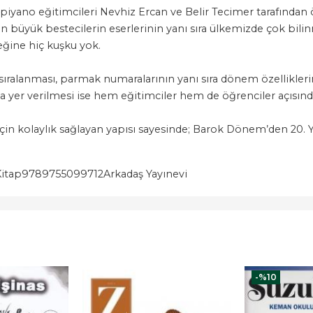
 piyano eğitimcileri Nevhiz Ercan ve Belir Tecimer tarafından
an büyük bestecilerin eserlerinin yanı sıra ülkemizde çok bili
eğine hiç kuşku yok.
sıralanması, parmak numaralarının yanı sıra dönem özellikleri
ına yer verilmesi ise hem eğitimciler hem de öğrenciler açısı
in kolaylık sağlayan yapısı sayesinde; Barok Dönem’den 20. Yü
Kitap
9789755099712
Arkadaş Yayınevi
-%
10