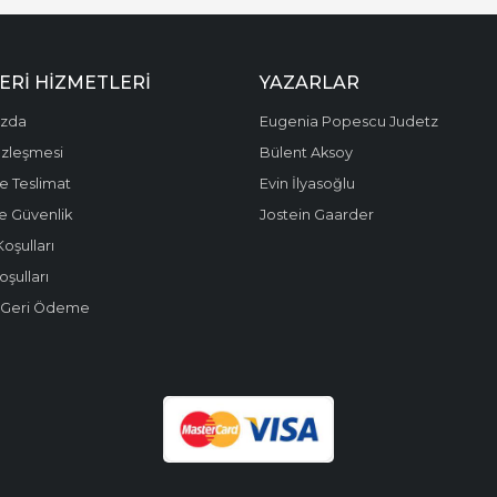
ERI HIZMETLERI
YAZARLAR
ızda
Eugenia Popescu Judetz
özleşmesi
Bülent Aksoy
e Teslimat
Evin İlyasoğlu
 ve Güvenlik
Jostein Gaarder
Koşulları
oşulları
e Geri Ödeme