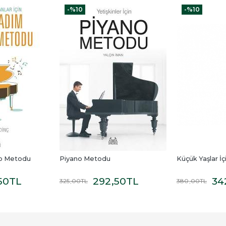
-%
10
-%
10
no Metodu
Piyano Metodu
Küçük Yaşlar İ
50
TL
292
,50
TL
34
325
,00
TL
380
,00
TL