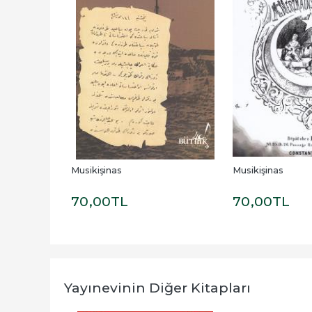
3 - Eylül 
Musikişinas
Musikişinas
0
TL
70
,00
TL
70
,00
TL
Yayınevinin Diğer Kitapları