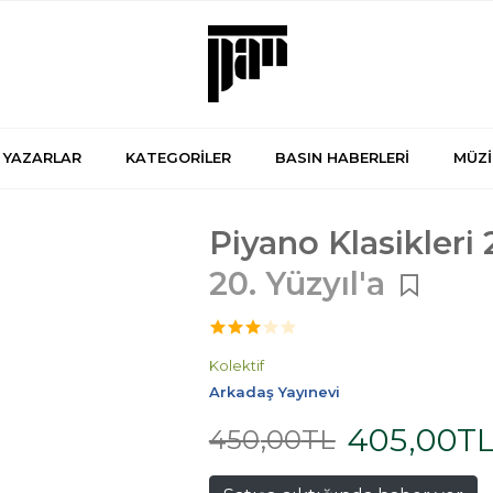
YAZARLAR
KATEGORİLER
BASIN HABERLERİ
MÜZİ
Piyano Klasikleri 
20. Yüzyıl'a
Kolektif
Arkadaş Yayınevi
405
,00
T
450
,00
TL