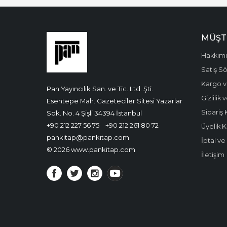
MÜŞT
Hakkım
Satış S
Kargo v
Pan Yayıncılık San. ve Tic. Ltd. Şti.
Gizlilik
Esentepe Mah. Gazeteciler Sitesi Yazarlar
Sipariş 
Sok. No. 4 Şişli 34394 İstanbul
+90 212 227 56 75
+90 212 261 80 72
Üyelik K
pankitap@pankitap.com
İptal v
© 2026 www.pankitap.com
İletişim