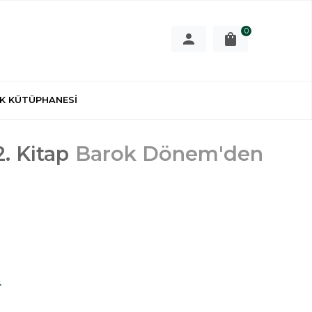
0
K KÜTÜPHANESİ
2. Kitap
Barok Dönem'den
L