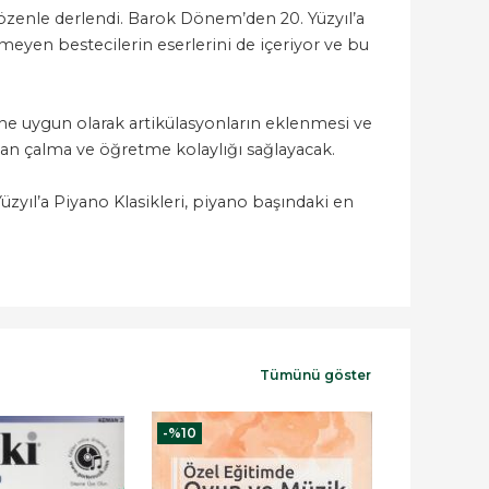
 özenle derlendi. Barok Dönem’den 20. Yüzyıl’a
nmeyen bestecilerin eserlerini de içeriyor ve bu
ne uygun olarak artikülasyonların eklenmesi ve
ndan çalma ve öğretme kolaylığı sağlayacak.
zyıl’a Piyano Klasikleri, piyano başındaki en
Tümünü göster
-%
10
-%
10