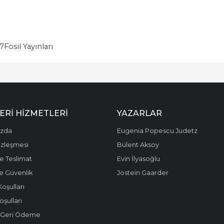
7
Fosil Yayınları
ERI HIZMETLERI
YAZARLAR
ızda
Eugenia Popescu Judetz
özleşmesi
Bülent Aksoy
e Teslimat
Evin İlyasoğlu
 ve Güvenlik
Jostein Gaarder
Koşulları
oşulları
e Geri Ödeme