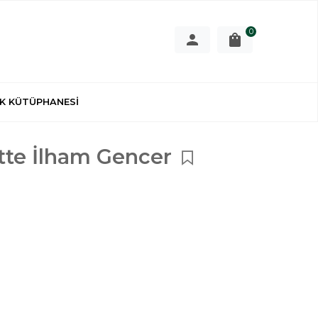
0
K KÜTÜPHANESİ
ette İlham Gencer