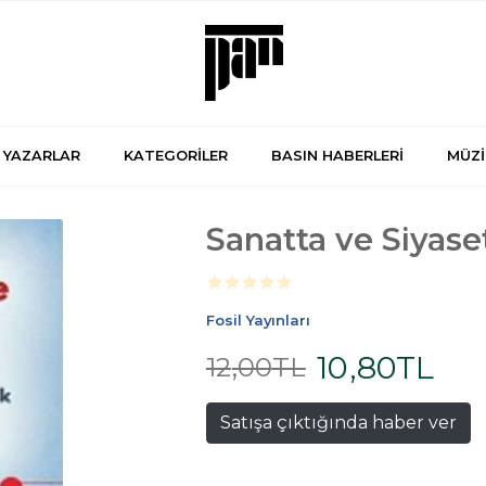
YAZARLAR
KATEGORİLER
BASIN HABERLERİ
MÜZİ
Sanatta ve Siyas
Fosil Yayınları
10
,80
TL
12
,00
TL
Satışa çıktığında haber ver