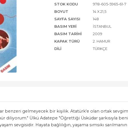
STOK KODU
978-605-5965-61-7
BOYUT
14 X 21,5
SAYFA SAYISI
148
BASIM YERI
İSTANBUL
BASIM TARIHI
2009
KAPAK TÜRÜ
2. HAMUR
DILI
TÜRKÇE
llar benzeri gelmeyecek bir kişilik. Atatürk'e olan ortak sevgi
ür diliyorum." Ülkü Adatepe "Öğrettiği Üsküdar şarkısıyla be
aşam sevgisidir. Hayata bağlılığın, yaşama sımsıkı sarılmanın