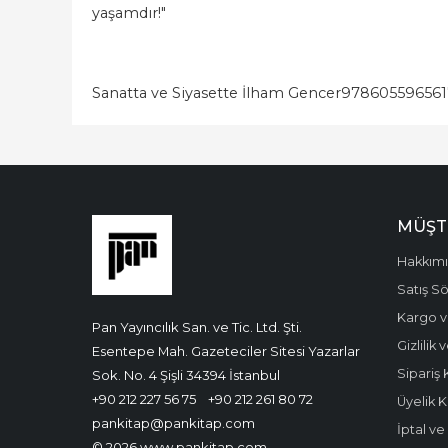
yaşamdır!"
Sanatta ve Siyasette İlham Gencer
978605596561
MÜŞT
Hakkım
Satış S
Kargo v
Pan Yayıncılık San. ve Tic. Ltd. Şti.
Gizlilik
Esentepe Mah. Gazeteciler Sitesi Yazarlar
Sipariş 
Sok. No. 4 Şişli 34394 İstanbul
+90 212 227 56 75
+90 212 261 80 72
Üyelik K
pankitap@pankitap.com
İptal v
© 2026 www.pankitap.com