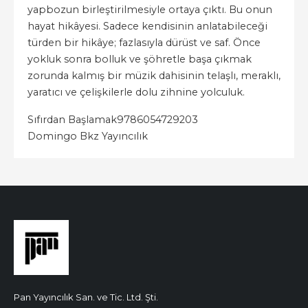
yapbozun birleştirilmesiyle ortaya çıktı. Bu onun
hayat hikâyesi. Sadece kendisinin anlatabileceği
türden bir hikâye; fazlasıyla dürüst ve saf. Önce
yokluk sonra bolluk ve şöhretle başa çıkmak
zorunda kalmış bir müzik dahisinin telaşlı, meraklı,
yaratıcı ve çelişkilerle dolu zihnine yolculuk.
Sıfırdan Başlamak
9786054729203
Domingo Bkz Yayıncılık
Pan Yayıncılık San. ve Tic. Ltd. Şti.