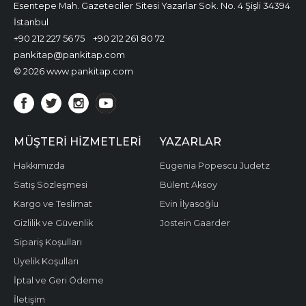
Esentepe Mah. Gazeteciler Sitesi Yazarlar Sok. No. 4 Şişli 34394
İstanbul
+90 212 227 56 75
+90 212 261 80 72
pankitap@pankitap.com
© 2026 www.pankitap.com
MÜŞTERI HIZMETLERI
YAZARLAR
Hakkımızda
Eugenia Popescu Judetz
Satış Sözleşmesi
Bülent Aksoy
Kargo ve Teslimat
Evin İlyasoğlu
Gizlilik ve Güvenlik
Jostein Gaarder
Sipariş Koşulları
Üyelik Koşulları
İptal ve Geri Ödeme
İletişim