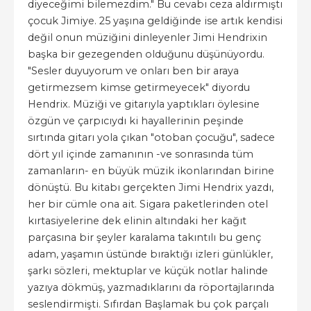
diyeceğimi bilemezdim." Bu cevabı ceza aldırmıştı
çocuk Jimiye. 25 yaşına geldiğinde ise artık kendisi
değil onun müziğini dinleyenler Jimi Hendrixin
başka bir gezegenden olduğunu düşünüyordu.
"Sesler duyuyorum ve onları ben bir araya
getirmezsem kimse getirmeyecek" diyordu
Hendrix. Müziği ve gitarıyla yaptıkları öylesine
özgün ve çarpıcıydı ki hayallerinin peşinde
sırtında gitarı yola çıkan "otoban çocuğu", sadece
dört yıl içinde zamanının -ve sonrasında tüm
zamanların- en büyük müzik ikonlarından birine
dönüştü. Bu kitabı gerçekten Jimi Hendrix yazdı,
her bir cümle ona ait. Sigara paketlerinden otel
kırtasiyelerine dek elinin altındaki her kağıt
parçasına bir şeyler karalama takıntılı bu genç
adam, yaşamın üstünde bıraktığı izleri günlükler,
şarkı sözleri, mektuplar ve küçük notlar halinde
yazıya dökmüş, yazmadıklarını da röportajlarında
seslendirmişti. Sıfırdan Başlamak bu çok parçalı