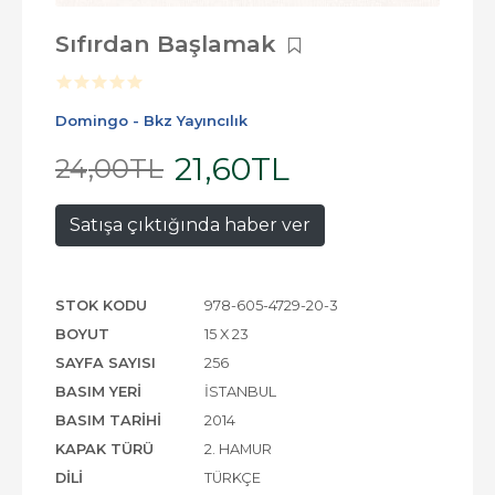
Sıfırdan Başlamak
Domingo - Bkz Yayıncılık
21
,60
TL
24
,00
TL
Satışa çıktığında haber ver
STOK KODU
978-605-4729-20-3
BOYUT
15 X 23
SAYFA SAYISI
256
BASIM YERI
İSTANBUL
BASIM TARIHI
2014
KAPAK TÜRÜ
2. HAMUR
DILI
TÜRKÇE