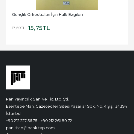
Gençlik Orkestraları İçin Halk Ezgileri
15
,75
TL
17
,50
TL
Pan Yayıncılık San. ve Tic. Ltd. Şti.
Esentepe Mah. Gazeteciler Sitesi Yazarlar Sok. No. 4 Şişli 34394
İstanbul
+90 212 227 56 75
+90 212 261 80 72
pankitap@pankitap.com