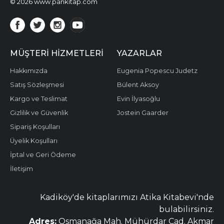
© 2026 www.pankitap.com
MÜŞTERI HIZMETLERI
YAZARLAR
Hakkımızda
Eugenia Popescu Judetz
Satış Sözleşmesi
Bülent Aksoy
Kargo ve Teslimat
Evin İlyasoğlu
Gizlilik ve Güvenlik
Jostein Gaarder
Sipariş Koşulları
Üyelik Koşulları
İptal ve Geri Ödeme
İletişim
Kadiköy'de kitaplarımızı Atika Kitabevi'nde
bulabilirsiniz.
Adres:
Osmanağa Mah. Mühürdar Cad. Akmar