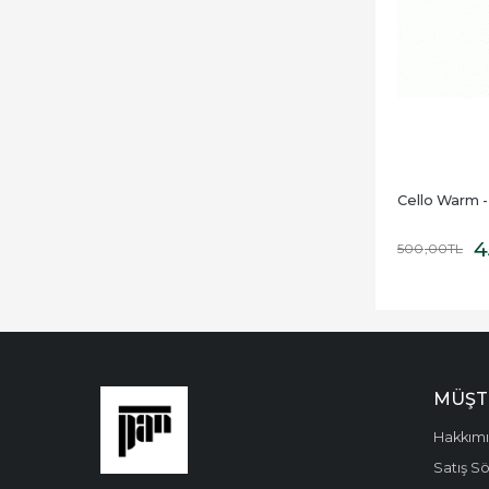
Cello Warm -
4
500
,00
TL
MÜŞT
Hakkım
Satış S