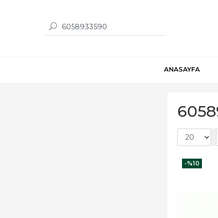
ANASAYFA
6058
-%
10