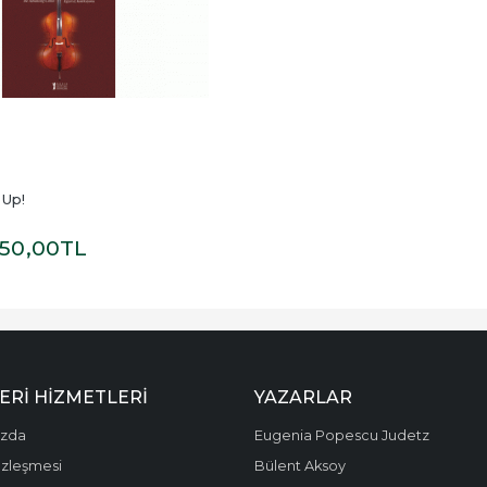
 Up!
50
,00
TL
ERI HIZMETLERI
YAZARLAR
ızda
Eugenia Popescu Judetz
özleşmesi
Bülent Aksoy