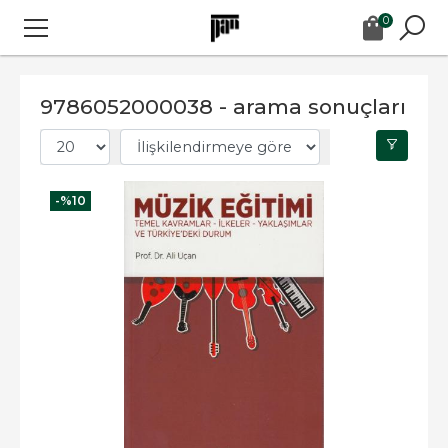
0
9786052000038 - arama sonuçları
-%
10