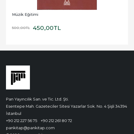
Müzik Eğitimi
450
,00
TL
500
,00
TL
Pan Yayıncılık San. ve Tic. Ltd. Şti.
Esentepe Mah. Gazeteciler Sitesi Yazarlar Sok. No. 4 Şişli 34394
İstanbul
+90 212 227 56 75
+90 212 261 80 72
pankitap@pankitap.com