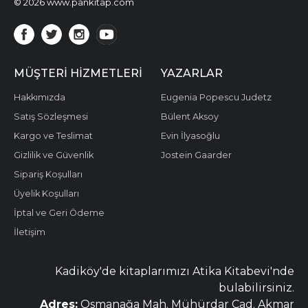
© 2026 www.pankitap.com
MÜŞTERI HIZMETLERI
YAZARLAR
Hakkımızda
Eugenia Popescu Judetz
Satış Sözleşmesi
Bülent Aksoy
Kargo ve Teslimat
Evin İlyasoğlu
Gizlilik ve Güvenlik
Jostein Gaarder
Sipariş Koşulları
Üyelik Koşulları
İptal ve Geri Ödeme
İletişim
Kadiköy'de kitaplarımızı Atika Kitabevi'nde
bulabilirsiniz.
Adres:
Osmanağa Mah. Mühürdar Cad. Akmar