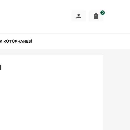
0
K KÜTÜPHANESİ
ı