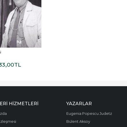
ü
33
,00
TL
ERI HIZMETLERI
YAZARLAR
ızda
Eugenia Popescu Judetz
özleşmesi
Bülent Aksoy