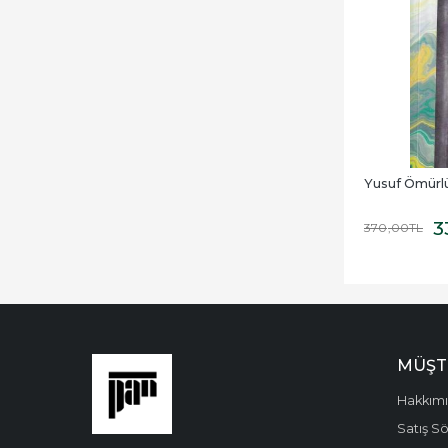
Yusuf Ömürl
3
370
,00
TL
MÜŞT
Hakkım
Satış S