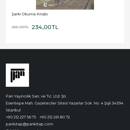
Şarkı Okuma Kitabı
234
,00
TL
260
,00
TL
Pan Yayıncılık San. ve Tic. Ltd. Şti.
Esentepe Mah. Gazeteciler Sitesi Yazarlar Sok. No. 4 Şişli 34394
İstanbul
+90 212 227 56 75
+90 212 261 80 72
pankitap@pankitap.com