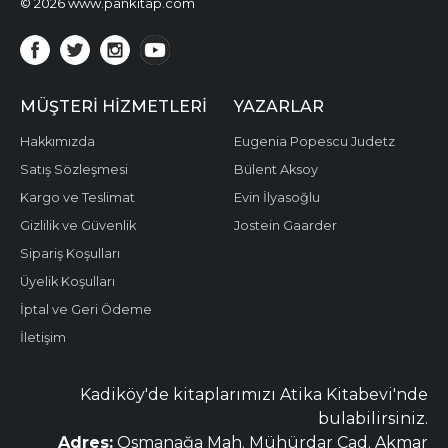
© 2026 www.pankitap.com
MÜŞTERI HIZMETLERI
YAZARLAR
Hakkımızda
Eugenia Popescu Judetz
Satış Sözleşmesi
Bülent Aksoy
Kargo ve Teslimat
Evin İlyasoğlu
Gizlilik ve Güvenlik
Jostein Gaarder
Sipariş Koşulları
Üyelik Koşulları
İptal ve Geri Ödeme
İletişim
Kadiköy'de kitaplarımızı Atika Kitabevi'nde
bulabilirsiniz.
Adres:
Osmanağa Mah. Mühürdar Cad. Akmar