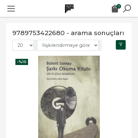
0
9789753422680 - arama sonuçları
-%
10