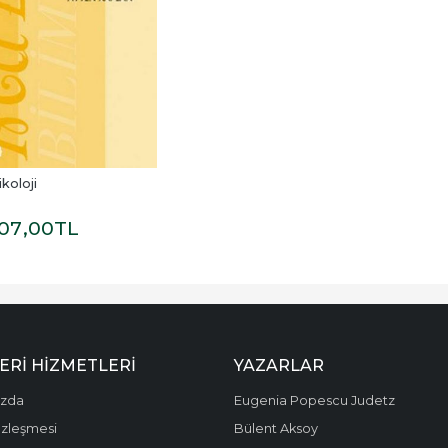
koloji
07
,00
TL
ERI HIZMETLERI
YAZARLAR
ızda
Eugenia Popescu Judetz
özleşmesi
Bülent Aksoy