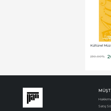
Kültürel Müzi
2
230
,00
TL
MÜŞT
Hakkım
Satış S