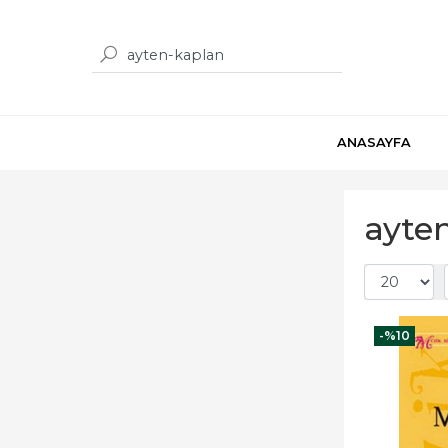
ANASAYFA
ayte
-%
10