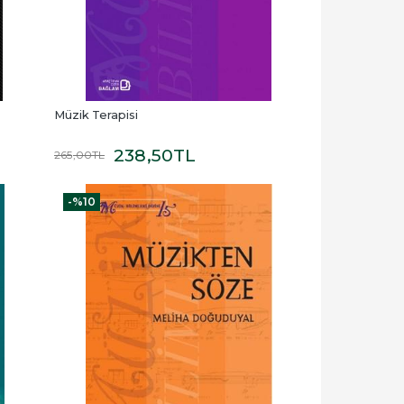
Müzik Terapisi
238
,50
TL
265
,00
TL
-%
10