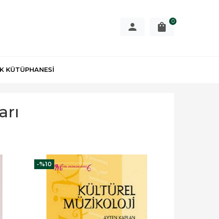
0
K KÜTÜPHANESİ
arı
-%
10