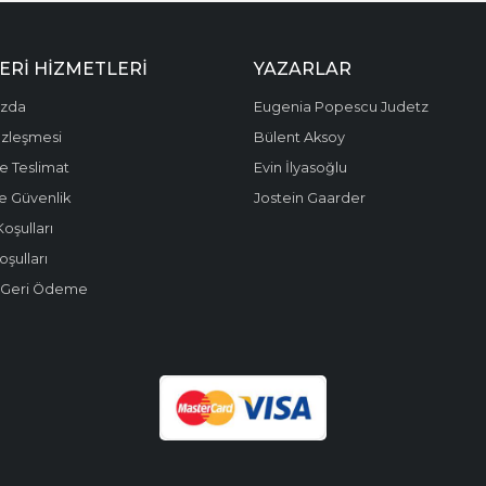
ERI HIZMETLERI
YAZARLAR
ızda
Eugenia Popescu Judetz
özleşmesi
Bülent Aksoy
e Teslimat
Evin İlyasoğlu
 ve Güvenlik
Jostein Gaarder
Koşulları
oşulları
e Geri Ödeme