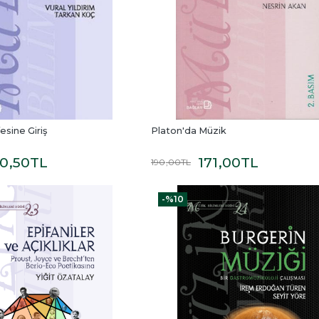
esine Giriş
Platon'da Müzik
30
,50
TL
171
,00
TL
190
,00
TL
-%
10