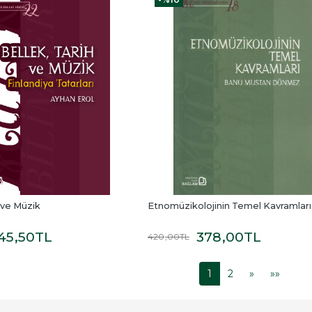
 ve Müzik
Etnomüzikolojinin Temel Kavramları
45
,50
TL
378
,00
TL
420
,00
TL
1
2
»
»»