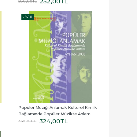
252
,00
TL
280
,00
TL
-%
10
Popüler Müziği Anlamak Kültürel Kimlik 
Bağlamında Popüler Müzikte Anlam
324
,00
TL
360
,00
TL