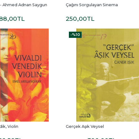
5 - Ahmed Adnan Saygun
Çağını Sorgulayan Sinema
88
,00
TL
250
,00
TL
-%
10
ik, Violin
Gerçek Aşık Veysel