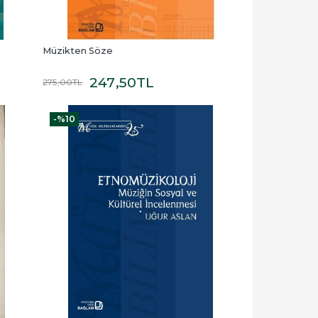
Müzikten Söze
247
,50
TL
275
,00
TL
-%
10