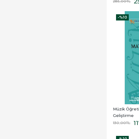
2
285
,00
TL
-%
10
Müzik Öğreti
Geliştirme
1
130
,00
TL
-%
10