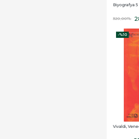
Biyografya 
2
320
,00
TL
-%
10
Vivaldi, Vened