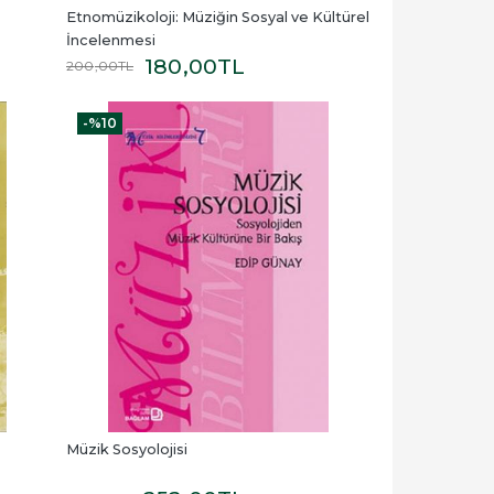
Etnomüzikoloji: Müziğin Sosyal ve Kültürel 
İncelenmesi
180
,00
TL
200
,00
TL
-%
10
Müzik Sosyolojisi