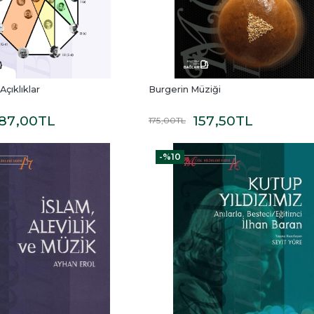
Açıklıklar
Burgerin Müziği
87
,00
TL
157
,50
TL
175
,00
TL
-%
10