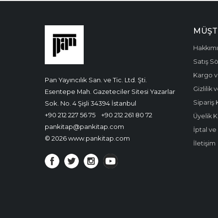
MÜŞT
Hakkım
Satış S
Kargo v
Pan Yayıncılık San. ve Tic. Ltd. Şti.
Gizlilik
Esentepe Mah. Gazeteciler Sitesi Yazarlar
Sipariş 
Sok. No. 4 Şişli 34394 İstanbul
+90 212 227 56 75
+90 212 261 80 72
Üyelik K
pankitap@pankitap.com
İptal v
© 2026 www.pankitap.com
İletişim