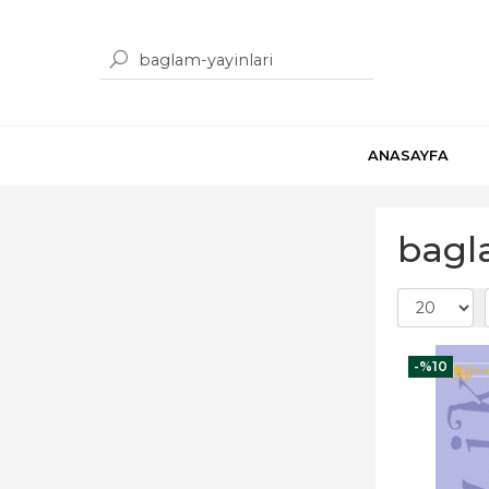
ANASAYFA
bagla
-%
10