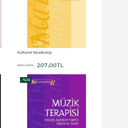
Kültürel Müzikoloji
207
,00
TL
230
,00
TL
-%
10