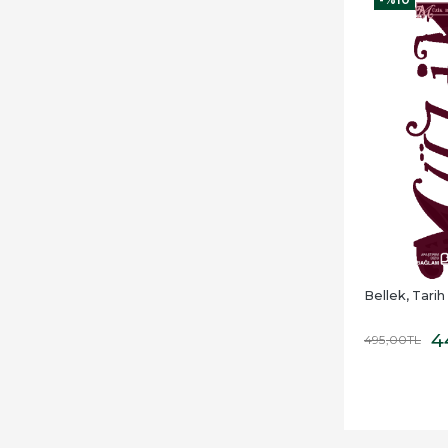
Bellek, Tarih
4
495
,00
TL