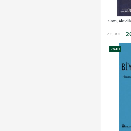
İslam, Alevil
2
295
,00
TL
-%
10