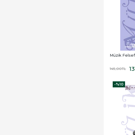
Müzik Felsef
1
145
,00
TL
-%
10