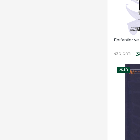
Epifaniler ve 
3
430
,00
TL
-%
10