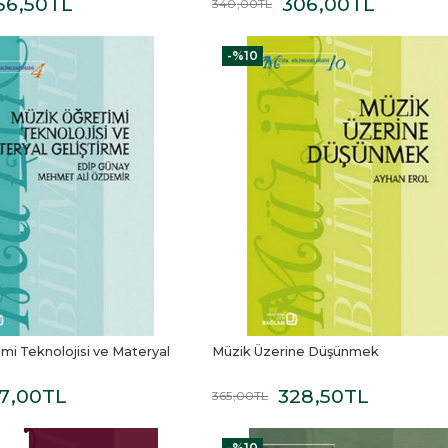
56
,50
TL
306
,00
TL
340
,00
TL
-%
10
mi Teknolojisi ve Materyal 
Müzik Üzerine Düşünmek
17
,00
TL
328
,50
TL
365
,00
TL
-%
10