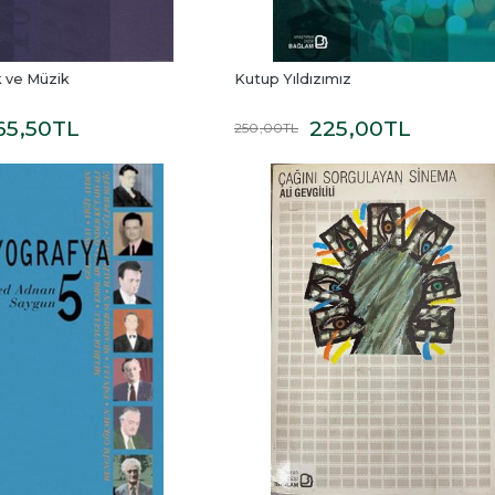
ik ve Müzik
Kutup Yıldızımız
65
,50
TL
225
,00
TL
250
,00
TL