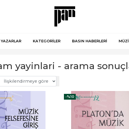
YAZARLAR
KATEGORİLER
BASIN HABERLERİ
MÜZİ
m yayinlari - arama sonuçl
-%
10