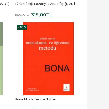
DVD'li)
Türk Müziği Nazariyat ve Solfeji (DVD'li)
315
,00
TL
350
,00
TL
-%
10
Bona Müzik Teorisi Notları