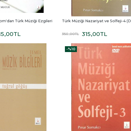
m'dan Türk Müziği Ezgileri
Türk Müziği Nazariyat ve Solfeji-4 (D
15
,00
TL
315
,00
TL
350
,00
TL
-%
10