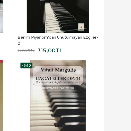
Benim Piyanom'dan Unutulmayan Ezgiler-
2
315
,00
TL
350
,00
TL
-%
10