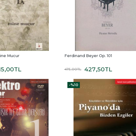
 Mine Mucur
Ferdinand Beyer Op. 101
15
,00
TL
427
,50
TL
475
,00
TL
-%
10