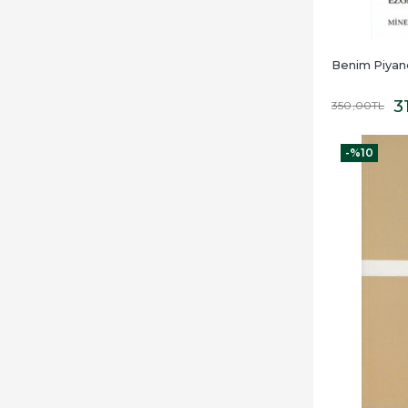
Benim Piyano
3
350
,00
TL
-%
10