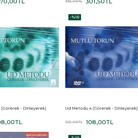
70
,00
TL
301
,50
TL
335
,00
TL
-%
10
(Görerek - Dinleyerek)
Ud Metodu 4 (Görerek - Dinleyerek)
08
,00
TL
108
,00
TL
120
,00
TL
-%
10