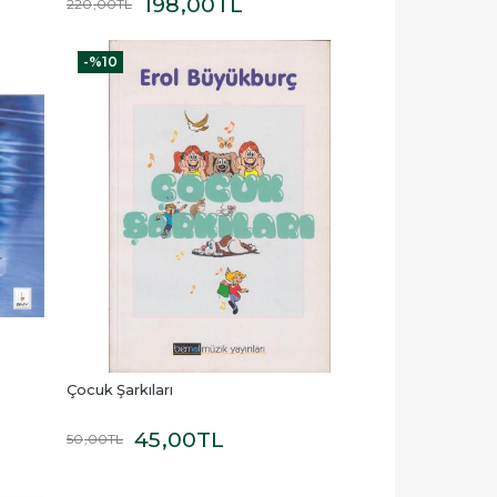
198
,00
TL
220
,00
TL
-%
10
Çocuk Şarkıları
45
,00
TL
50
,00
TL