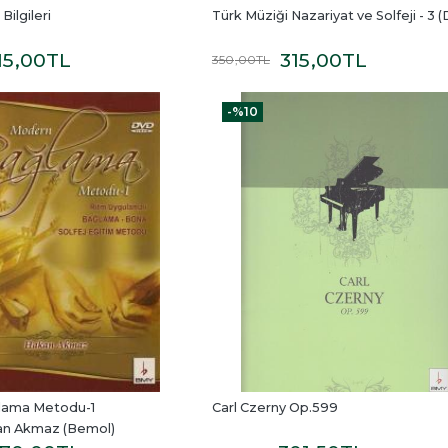
ilgileri
Türk Müziği Nazariyat ve Solfeji - 3 (
15
,00
TL
315
,00
TL
350
,00
TL
-%
10
ama Metodu-1 
Carl Czerny Op.599
kan Akmaz (Bemol)