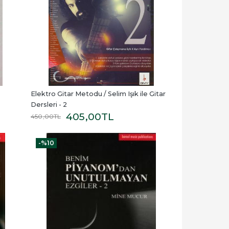
Elektro Gitar Metodu / Selim Işık ile Gitar 
Dersleri - 2
405
,00
TL
450
,00
TL
-%
10