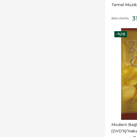
Temel Müzik B
3
350
,00
TL
-%
10
Modern Bağl
(DVD'li)/Ha