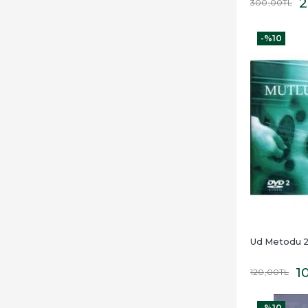
2
300
,00
TL
-%
10
Ud Metodu 2 
1
120
,00
TL
-%
10