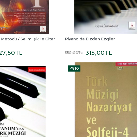
Metodu / Selim Işık ile Gitar 
Piyano'da Bizden Ezgiler
27
,50
TL
315
,00
TL
350
,00
TL
-%
10