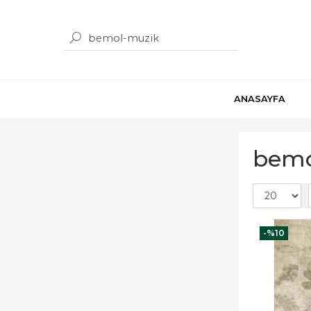
ANASAYFA
bemo
-%
10