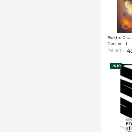
Elektro Gitar 
Dersleri - 1
4
475
,00
TL
-%
10