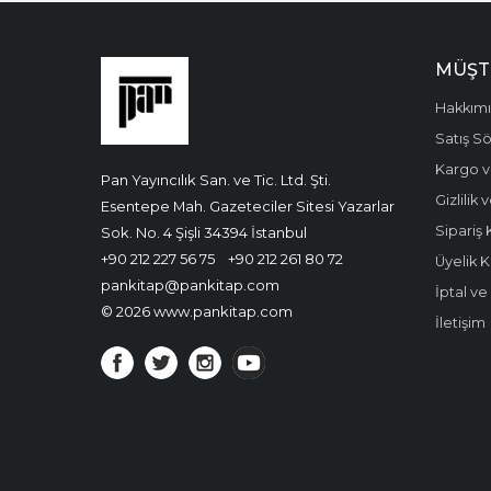
MÜŞT
Hakkım
Satış S
Kargo v
Pan Yayıncılık San. ve Tic. Ltd. Şti.
Gizlilik
Esentepe Mah. Gazeteciler Sitesi Yazarlar
Sipariş 
Sok. No. 4 Şişli 34394 İstanbul
+90 212 227 56 75
+90 212 261 80 72
Üyelik K
pankitap@pankitap.com
İptal v
© 2026 www.pankitap.com
İletişim