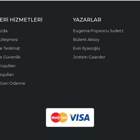
ERI HIZMETLERI
YAZARLAR
ızda
Eugenia Popescu Judetz
özleşmesi
Bülent Aksoy
e Teslimat
Evin İlyasoğlu
 ve Güvenlik
Jostein Gaarder
Koşulları
oşulları
e Geri Ödeme