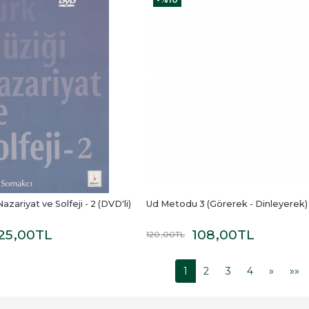
azariyat ve Solfeji - 2 (DVD'li)
Ud Metodu 3 (Görerek - Dinleyerek)
25
,00
TL
108
,00
TL
120
,00
TL
1
2
3
4
»
»»