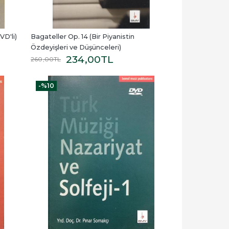
VD'li)
Bagateller Op. 14 (Bir Piyanistin 
Özdeyişleri ve Düşünceleri)
234
,00
TL
260
,00
TL
-%
10