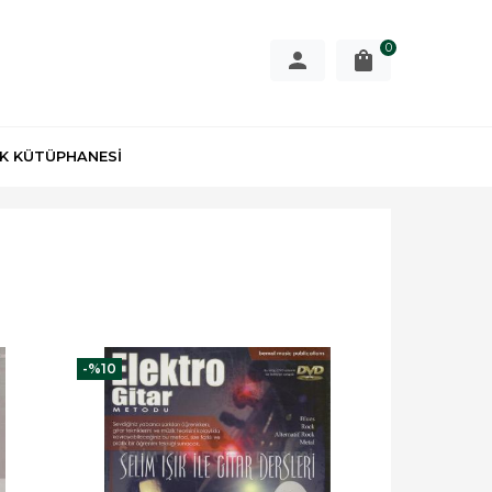
0
K KÜTÜPHANESİ
-%
10