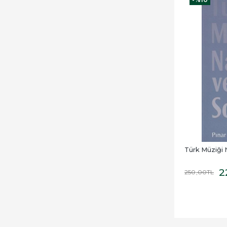
Türk Müziği N
2
250
,00
TL