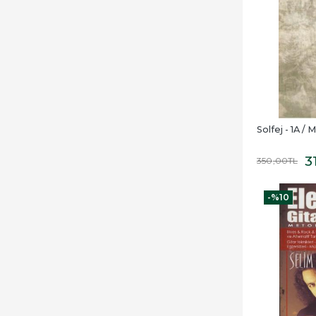
Solfej - 1A /
3
350
,00
TL
-%
10