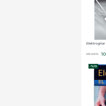
Elektrogitar
1
125
,00
TL
-%
10