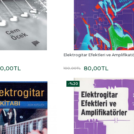
Elektrogitar Efektleri ve Amplifikatö
00
,00
TL
80
,00
TL
100
,00
TL
-%
20