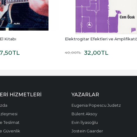
El Kitabı
Elektrogitar Efektleri ve Amplifikatö
7
,50
TL
32
,00
TL
40
,00
TL
ERI HIZMETLERI
YAZARLAR
ızda
Eugenia Popescu Judetz
özleşmesi
Bülent Aksoy
e Teslimat
Evin İlyasoğlu
 ve Güvenlik
Jostein Gaarder