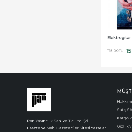
Elektrogitar 
15
175
,00
TL
MÜŞT
Hakkım
Satış S
Kargo v
Pan Yayıncılık San. ve Tic. Ltd. Şti.
Gizlilik
Esentepe Mah. Gazeteciler Sitesi Yazarlar