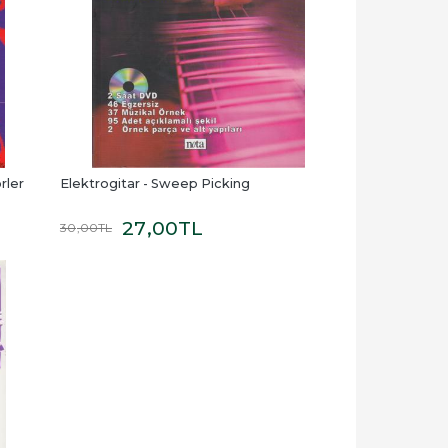
rler
Elektrogitar - Sweep Picking
27
,00
TL
30
,00
TL