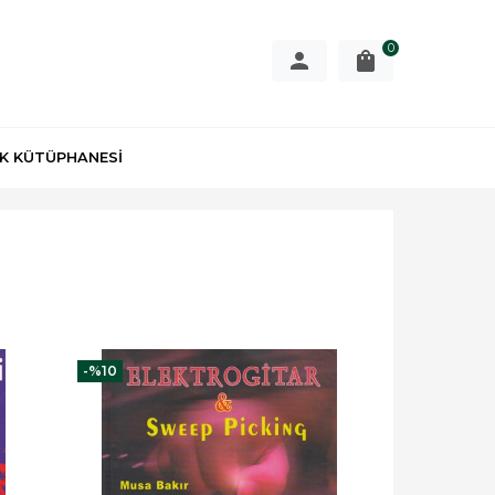
0
K KÜTÜPHANESİ
-%
10