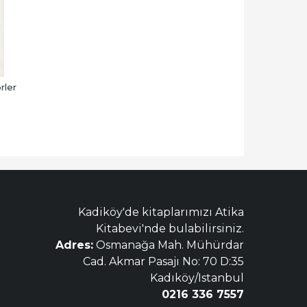
rler
Kadiköy'de kitaplarımızı Atika
Kitabevi'nde bulabilirsiniz.
Adres:
Osmanağa Mah. Mühürdar
Cad. Akmar Pasajı No: 70 D:35
Kadıköy/Istanbul
0216 336 7557