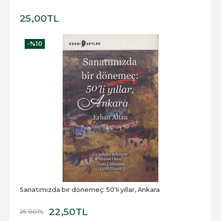
25
,00
TL
-%
10
Sanatımızda bir dönemeç: 50'li yıllar, Ankara
22
,50
TL
25
,00
TL