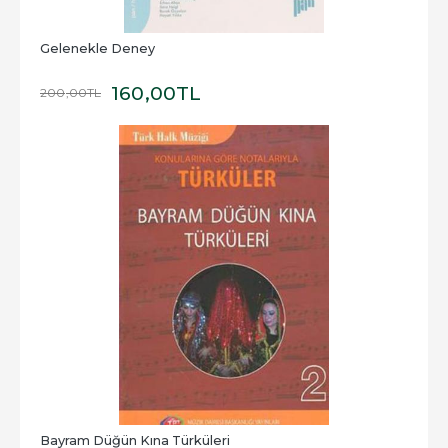
Gelenekle Deney
160
,00
TL
200
,00
TL
Bayram Düğün Kına Türküleri