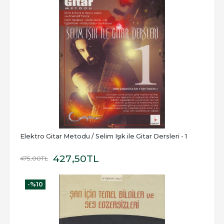
Elektro Gitar Metodu / Selim Işık ile Gitar Dersleri - 1
427
,50
TL
475
,00
TL
-%
10