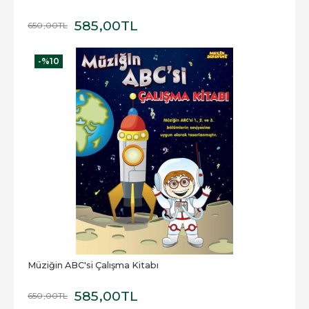
585
,00
TL
650
,00
TL
-%
10
Müziğin ABC'si Çalışma Kitabı
585
,00
TL
650
,00
TL