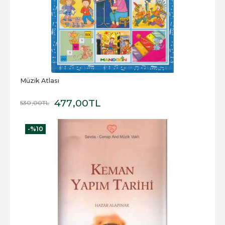
Müzik Atlası
477
,00
TL
530
,00
TL
-%
10