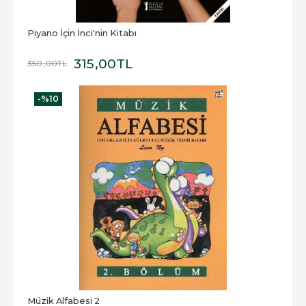
Piyano İçin İnci'nin Kitabı
315
,00
TL
350
,00
TL
-%
10
Müzik Alfabesi 2