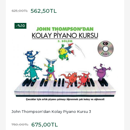
562
,50
TL
625
,00
TL
-%
10
John Thompson'dan Kolay Piyano Kursu 3
675
,00
TL
750
,00
TL