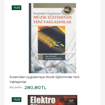
-%
10
Kuramdan Uygulamaya Müzik Eğitiminde Yeni 
Yaklaşımlar
280
,80
TL
312
,00
TL
-%
10