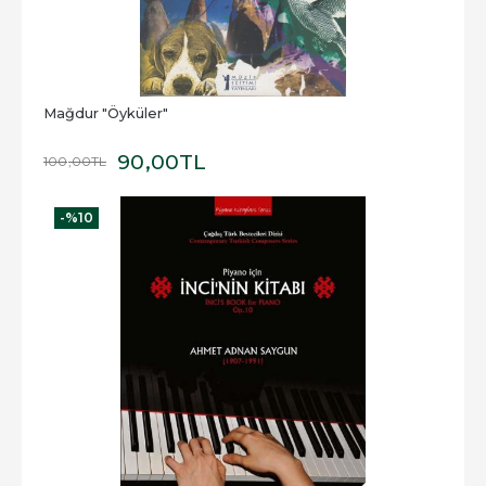
Mağdur "Öyküler"
90
,00
TL
100
,00
TL
-%
10