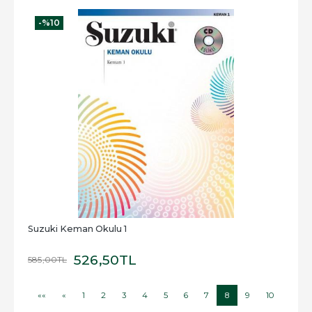
-%
10
Suzuki Keman Okulu 1
526
,50
TL
585
,00
TL
««
«
1
2
3
4
5
6
7
8
9
10