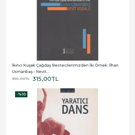
İkinci Kuşak Çağdaş Bestecilerimizden İki Örnek: İlhan 
Usmanbaş - Nevit...
315
,00
TL
350
,00
TL
-%
10