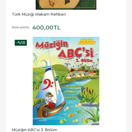
Türk Müziği Makam Rehberi
400
,00
TL
500
,00
TL
-%
10
Müziğin ABC'si 3. Bölüm