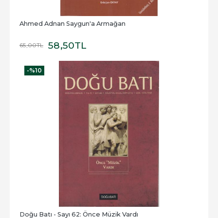
Ahmed Adnan Saygun'a Armağan
58
,50
TL
65
,00
TL
-%
10
Doğu Batı - Sayı 62: Önce Müzik Vardı