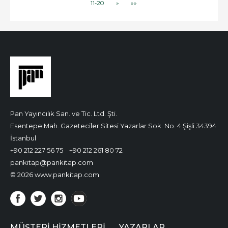
11-20
»
»»
Pan Yayıncılık San. ve Tic. Ltd. Şti.
Esentepe Mah. Gazeteciler Sitesi Yazarlar Sok. No. 4 Şişli 34394
İstanbul
+90 212 227 56 75
+90 212 261 80 72
pankitap@pankitap.com
© 2026 www.pankitap.com
MÜŞTERI HIZMETLERI
YAZARLAR