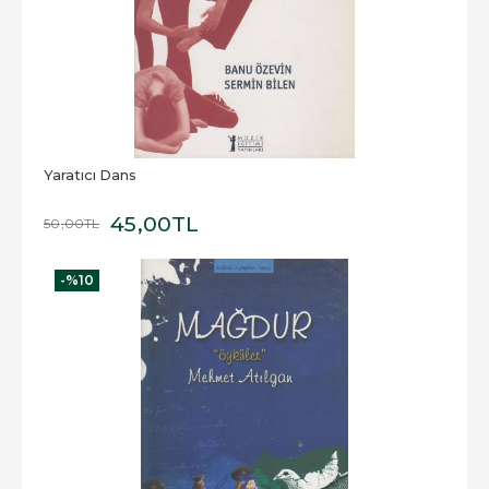
Yaratıcı Dans
45
,00
TL
50
,00
TL
-%
10