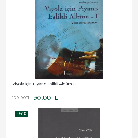
Viyola için Piyano Eşlikli Albüm -1
90
,00
TL
100
,00
TL
-%
10