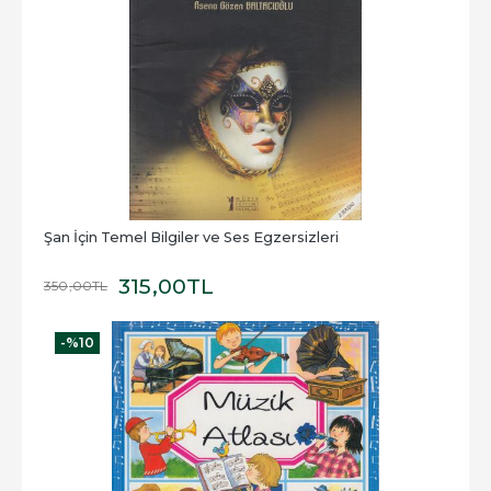
Şan İçin Temel Bilgiler ve Ses Egzersizleri
315
,00
TL
350
,00
TL
-%
10