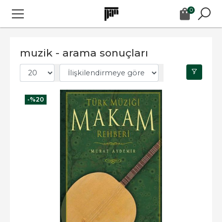
0
muzik - arama sonuçları
-%
20