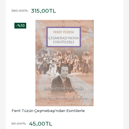
315
,00
TL
350
,00
TL
-%
10
Ferit Tüzün Çeşmebaşı'ndan Esintilerle
45
,00
TL
50
,00
TL