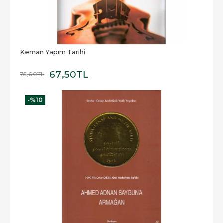
Keman Yapım Tarihi
67
,50
TL
75
,00
TL
-%
10