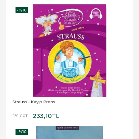
-%
10
Strauss - Kayıp Prens
233
,10
TL
259
,00
TL
-%
10