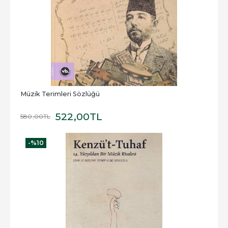
Müzik Terimleri Sözlüğü
522
,00
TL
580
,00
TL
-%
10