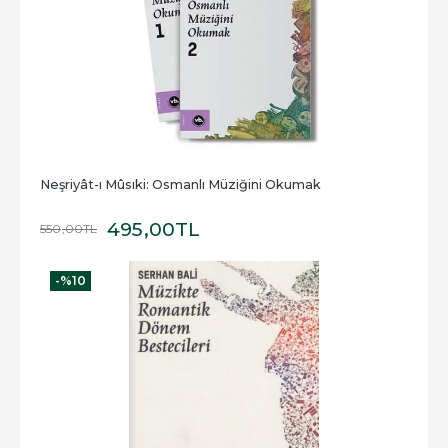
Neşriyât-ı Mûsıki: Osmanlı Müziğini Okumak
495
,00
TL
550
,00
TL
-%
10