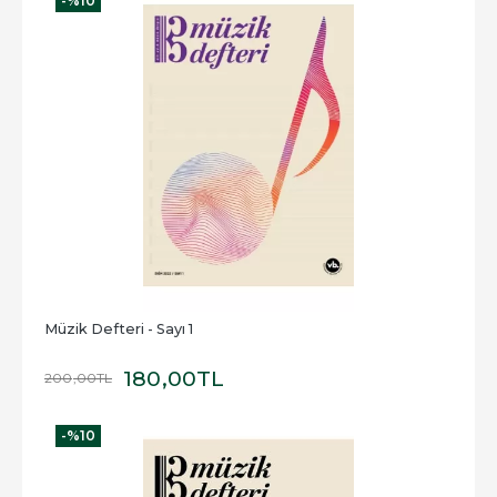
-%
10
Müzik Defteri - Sayı 1
180
,00
TL
200
,00
TL
-%
10