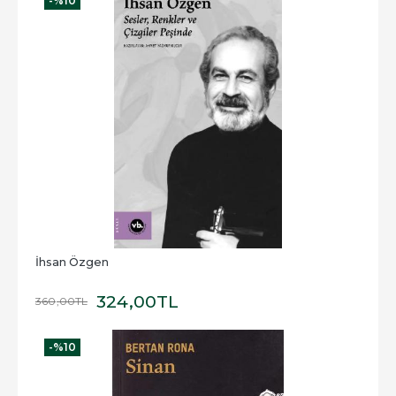
-%
10
İhsan Özgen
324
,00
TL
360
,00
TL
-%
10