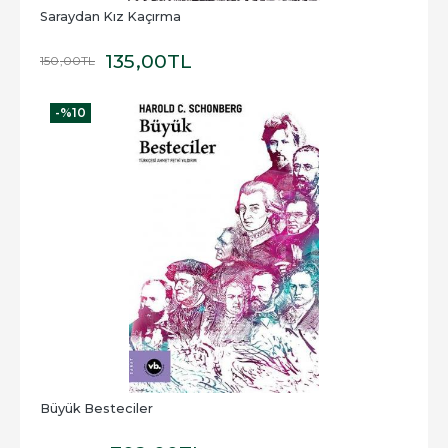
Saraydan Kız Kaçırma
135
,00
TL
150
,00
TL
-%
10
Büyük Besteciler