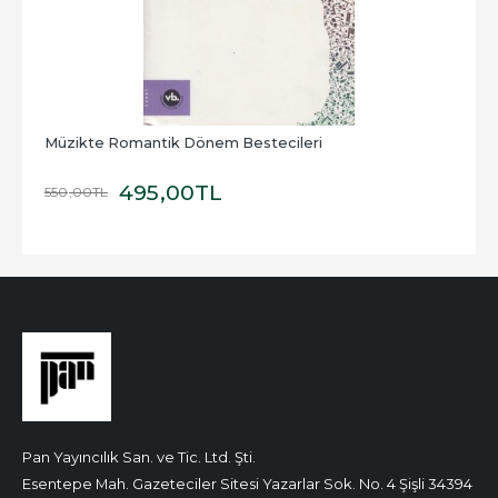
Müzikte Romantik Dönem Bestecileri
495
,00
TL
550
,00
TL
Pan Yayıncılık San. ve Tic. Ltd. Şti.
Esentepe Mah. Gazeteciler Sitesi Yazarlar Sok. No. 4 Şişli 34394