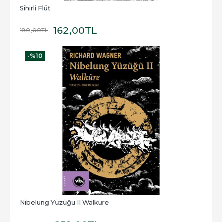
Sihirli Flüt
162
,00
TL
180
,00
TL
-%
10
Nibelung Yüzüğü II Walküre