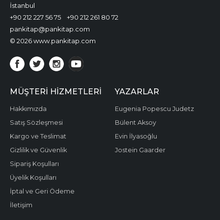
İstanbul
+90 212 227 56 75
+90 212 261 80 72
pankitap@pankitap.com
© 2026 www.pankitap.com
MÜŞTERI HIZMETLERI
YAZARLAR
Hakkımızda
Eugenia Popescu Judetz
Satış Sözleşmesi
Bülent Aksoy
Kargo ve Teslimat
Evin İlyasoğlu
Gizlilik ve Güvenlik
Jostein Gaarder
Sipariş Koşulları
Üyelik Koşulları
İptal ve Geri Ödeme
İletişim