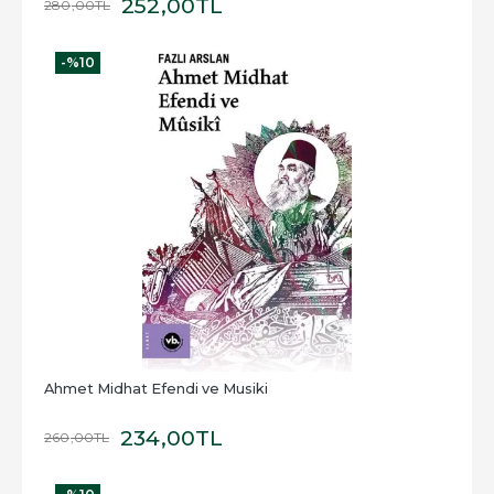
252
,00
TL
280
,00
TL
-%
10
Ahmet Midhat Efendi ve Musiki
234
,00
TL
260
,00
TL