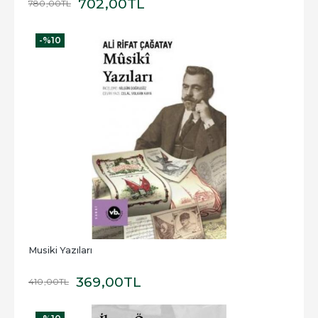
702
,00
TL
780
,00
TL
-%
10
Musiki Yazıları
369
,00
TL
410
,00
TL