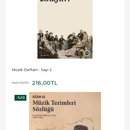
Müzik Defteri - Sayı 2
216
,00
TL
240
,00
TL
-%
10