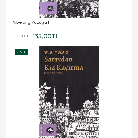
Nibelung Yüzüğü 1
135
,00
TL
150
,00
TL
-%
10