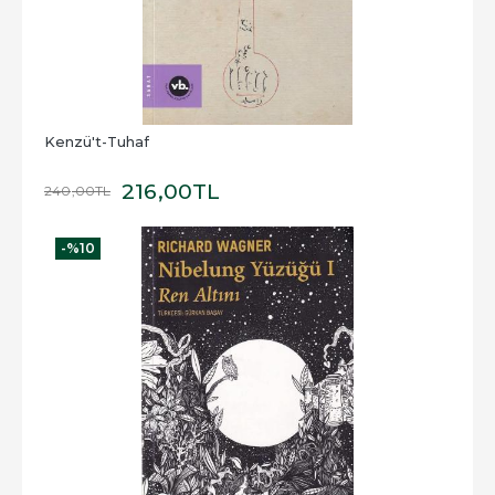
Kenzü't-Tuhaf
216
,00
TL
240
,00
TL
-%
10