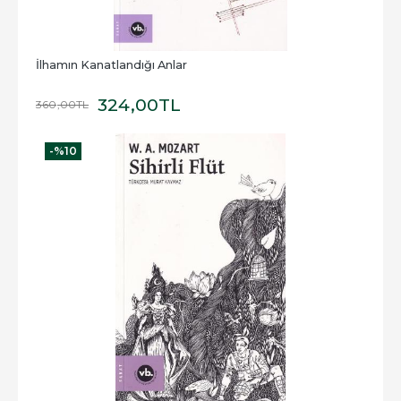
İlhamın Kanatlandığı Anlar
324
,00
TL
360
,00
TL
-%
10