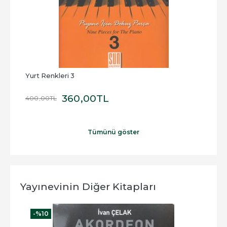
Yurt Renkleri 3
Yurt
360
,00
TL
400
,00
TL
400
Tümünü göster
Yayınevinin Diğer Kitapları
-%
10
-