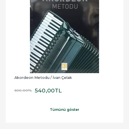
24-
Akordeon Metodu / İvan Çelak
Müzi
540
,00
TL
600
,00
TL
80
,
Tümünü göster