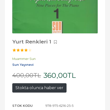
Yurt Renkleri 1
Muammer Sun
Sun Yayınevi
360
,00
TL
400
,00
TL
Stokta olunca haber ver
STOK KODU
978-975-6216-25-5