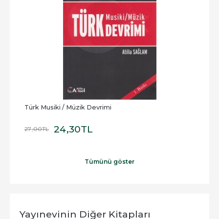
Türk Musiki / Müzik Devrimi
Akıll
24
,30
TL
27
,00
TL
60
,
Tümünü göster
Yayınevinin Diğer Kitapları