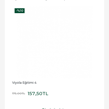
-%
10
-
Viyola Eğitimi 4
Ben
157
,50
TL
175
,00
TL
500