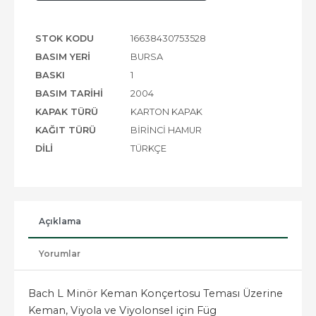
STOK KODU
16638430753528
BASIM YERI
BURSA
BASKI
1
BASIM TARIHI
2004
KAPAK TÜRÜ
KARTON KAPAK
KAĞIT TÜRÜ
BIRINCI HAMUR
DILI
TÜRKÇE
Açıklama
Yorumlar
Bach L Minör Keman Konçertosu Teması Üzerine
Keman, Viyola ve Viyolonsel için Füg