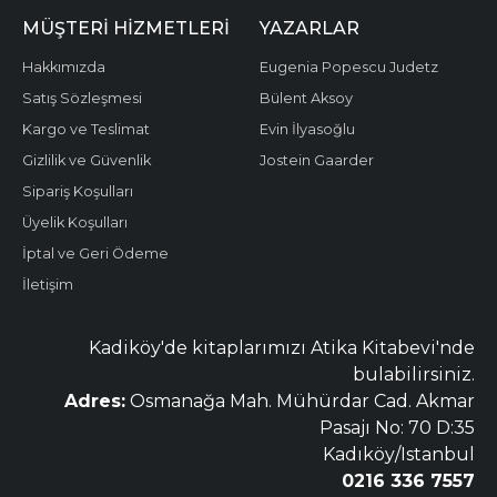
MÜŞTERI HIZMETLERI
YAZARLAR
Hakkımızda
Eugenia Popescu Judetz
Satış Sözleşmesi
Bülent Aksoy
Kargo ve Teslimat
Evin İlyasoğlu
Gizlilik ve Güvenlik
Jostein Gaarder
Sipariş Koşulları
Üyelik Koşulları
İptal ve Geri Ödeme
İletişim
Kadiköy'de kitaplarımızı Atika Kitabevi'nde
bulabilirsiniz.
Adres:
Osmanağa Mah. Mühürdar Cad. Akmar
Pasajı No: 70 D:35
Kadıköy/Istanbul
0216 336 7557