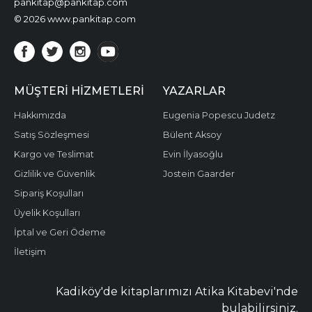
pankitap@pankitap.com
© 2026 www.pankitap.com
MÜŞTERI HIZMETLERI
YAZARLAR
Hakkımızda
Eugenia Popescu Judetz
Satış Sözleşmesi
Bülent Aksoy
Kargo ve Teslimat
Evin İlyasoğlu
Gizlilik ve Güvenlik
Jostein Gaarder
Sipariş Koşulları
Üyelik Koşulları
İptal ve Geri Ödeme
İletişim
Kadiköy'de kitaplarımızı Atika Kitabevi'nde
bulabilirsiniz.