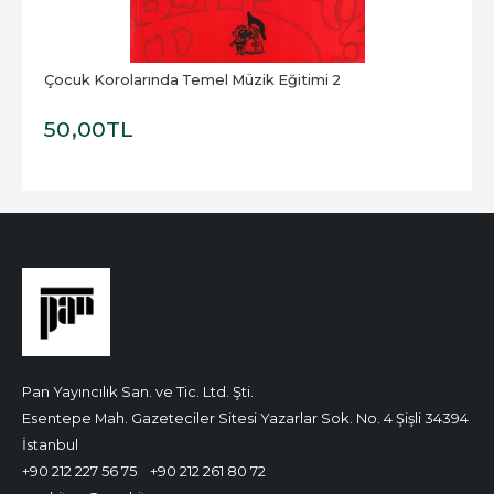
Çocuk Korolarında Temel Müzik Eğitimi 2
50
,00
TL
Pan Yayıncılık San. ve Tic. Ltd. Şti.
Esentepe Mah. Gazeteciler Sitesi Yazarlar Sok. No. 4 Şişli 34394
İstanbul
+90 212 227 56 75
+90 212 261 80 72