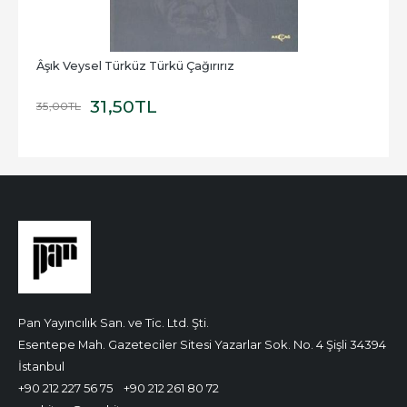
Âşık Veysel Türküz Türkü Çağırırız
31
,50
TL
35
,00
TL
Pan Yayıncılık San. ve Tic. Ltd. Şti.
Esentepe Mah. Gazeteciler Sitesi Yazarlar Sok. No. 4 Şişli 34394
İstanbul
+90 212 227 56 75
+90 212 261 80 72