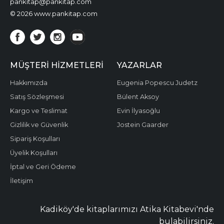
pankitap@pankitap.com
© 2026 www.pankitap.com
MÜŞTERI HIZMETLERI
YAZARLAR
Hakkımızda
Eugenia Popescu Judetz
Satış Sözleşmesi
Bülent Aksoy
Kargo ve Teslimat
Evin İlyasoğlu
Gizlilik ve Güvenlik
Jostein Gaarder
Sipariş Koşulları
Üyelik Koşulları
İptal ve Geri Ödeme
İletişim
Kadiköy'de kitaplarımızı Atika Kitabevi'nde
bulabilirsiniz.