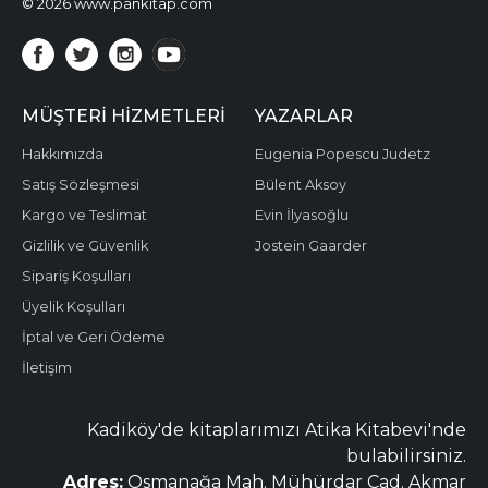
© 2026 www.pankitap.com
MÜŞTERI HIZMETLERI
YAZARLAR
Hakkımızda
Eugenia Popescu Judetz
Satış Sözleşmesi
Bülent Aksoy
Kargo ve Teslimat
Evin İlyasoğlu
Gizlilik ve Güvenlik
Jostein Gaarder
Sipariş Koşulları
Üyelik Koşulları
İptal ve Geri Ödeme
İletişim
Kadiköy'de kitaplarımızı Atika Kitabevi'nde
bulabilirsiniz.
Adres:
Osmanağa Mah. Mühürdar Cad. Akmar