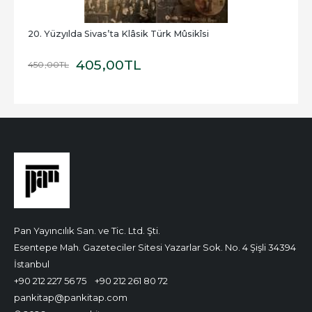
20. Yüzyılda Sivas’ta Klâsik Türk Mûsikîsi
405
,00
TL
450
,00
TL
Pan Yayıncılık San. ve Tic. Ltd. Şti.
Esentepe Mah. Gazeteciler Sitesi Yazarlar Sok. No. 4 Şişli 34394
İstanbul
+90 212 227 56 75
+90 212 261 80 72
pankitap@pankitap.com