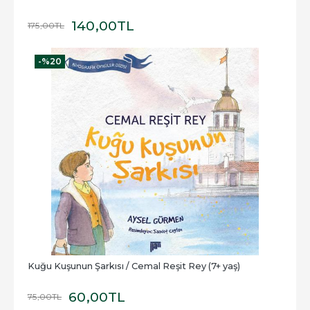
140
,00
TL
175
,00
TL
-%
20
Kuğu Kuşunun Şarkısı / Cemal Reşit Rey (7+ yaş)
60
,00
TL
75
,00
TL