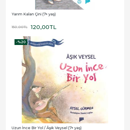
Yarım Kalan Çini (7+ yaş)
120
,00
TL
150
,00
TL
-%
20
Uzun İnce Bir Yol / Âşık Veysel (7+ yaş)