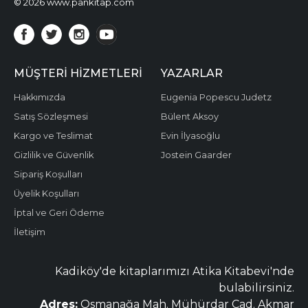
© 2026 www.pankitap.com
MÜŞTERI HIZMETLERI
YAZARLAR
Hakkımızda
Eugenia Popescu Judetz
Satış Sözleşmesi
Bülent Aksoy
Kargo ve Teslimat
Evin İlyasoğlu
Gizlilik ve Güvenlik
Jostein Gaarder
Sipariş Koşulları
Üyelik Koşulları
İptal ve Geri Ödeme
İletişim
Kadiköy'de kitaplarımızı Atika Kitabevi'nde
bulabilirsiniz.
Adres:
Osmanağa Mah. Mühürdar Cad. Akmar