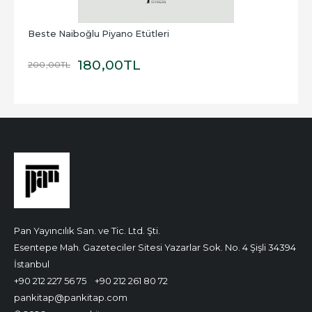
Beste Naiboğlu Piyano Etütleri
180
,00
TL
200
,00
TL
Pan Yayıncılık San. ve Tic. Ltd. Şti.
Esentepe Mah. Gazeteciler Sitesi Yazarlar Sok. No. 4 Şişli 34394
İstanbul
+90 212 227 56 75
+90 212 261 80 72
pankitap@pankitap.com