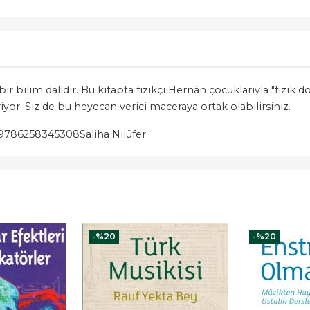
ir bilim dalıdır. Bu kitapta fizikçi Hernán çocuklarıyla "fizik dol
riyor. Siz de bu heyecan verici maceraya ortak olabilirsiniz.
9786258345308
Saliha Nilüfer
-%
20
-%
20