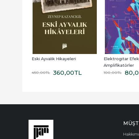
şlikli Eser 
Eski Ayvalık Hikayeleri
Elektrogitar Efekt
Amplifikatörler
360
,00
TL
80
,
450
,00
TL
100
,00
TL
MÜŞT
Hakkım