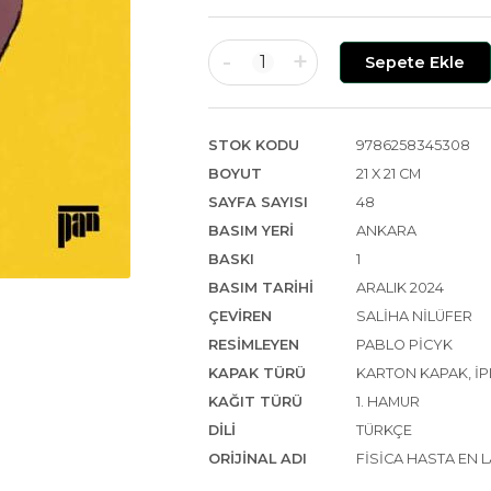
-
+
1
Sepete Ekle
STOK KODU
9786258345308
BOYUT
21 X 21 CM
SAYFA SAYISI
48
BASIM YERI
ANKARA
BASKI
1
BASIM TARIHI
ARALIK 2024
ÇEVIREN
SALIHA NILÜFER
RESIMLEYEN
PABLO PICYK
KAPAK TÜRÜ
KARTON KAPAK, IPL
KAĞIT TÜRÜ
1. HAMUR
DILI
TÜRKÇE
ORIJINAL ADI
FISICA HASTA EN 