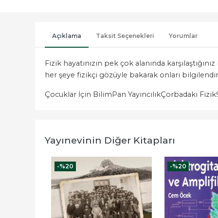
Açıklama
Taksit Seçenekleri
Yorumlar
Fizik hayatınızın pek çok alanında karşılaştığınız b
her şeye fizikçi gözüyle bakarak onları bilgilendi
Çocuklar İçin Bilim
Pan Yayıncılık
Çorbadaki Fizik
Yayınevinin Diğer Kitapları
-%
20
-%
20