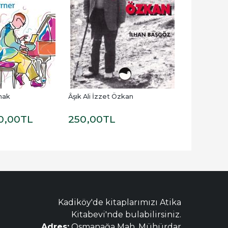
mak
Âşık Ali İzzet Özkan
Müzikte Biçi
İlkeleri
0
,00
TL
250
,00
TL
500
,00
TL
Kadiköy'de kitaplarımızı Atika
Kitabevi'nde bulabilirsiniz.
Adres:
Osmanağa Mah. Mühürdar