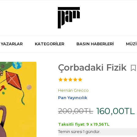
YAZARLAR
KATEGORİLER
BASIN HABERLERİ
MÜZİ
Çorbadaki Fizik
Hernán Grecco
Pan Yayıncılık
160
,00
TL
200
,00
TL
Taksitli fiyat: 9 x
19
,56
TL
Temin süresi 1 gündür.