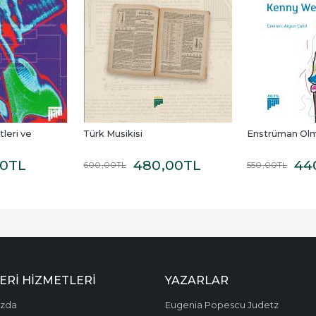
leri ve 
Türk Musikisi
Enstrüman Ol
00
TL
480
,00
TL
44
600
,00
TL
550
,00
TL
ERI HIZMETLERI
YAZARLAR
ızda
Eugenia Popescu Judetz