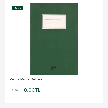
-%
20
Küçük Müzik Defteri
8
,00
TL
10
,00
TL