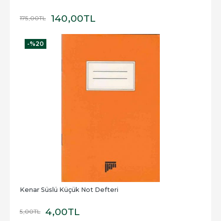
140
,00
TL
175
,00
TL
-%
20
Kenar Süslü Küçük Not Defteri
4
,00
TL
5
,00
TL