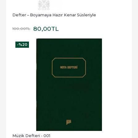
Defter – Boyamaya Hazır Kenar Süsleriyle
80
,00
TL
100
,00
TL
-%
20
Müzik Defteri - 001