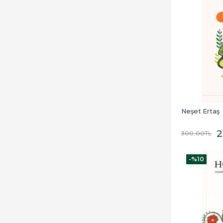
Neşet Ertaş
2
300
,00
TL
-%
10