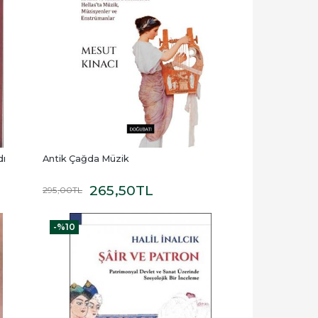
dı
Antik Çağda Müzik
265
,50
TL
295
,00
TL
-%
10