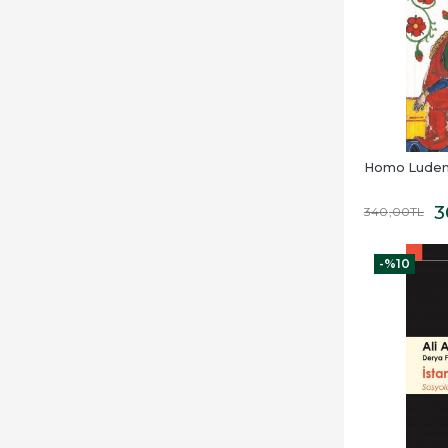
Homo Lude
3
340
,00
TL
-%
10