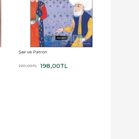
Şair ve Patron
198
,00
TL
220
,00
TL