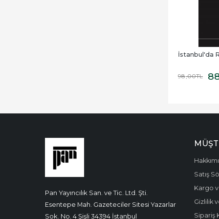
İstanbul'da 
8
98
,00
TL
MÜŞT
Hakkım
Satış S
Kargo v
Pan Yayıncılık San. ve Tic. Ltd. Şti.
Gizlilik
Esentepe Mah. Gazeteciler Sitesi Yazarlar
Sipariş 
Sok. No. 4 Şişli 34394 İstanbul