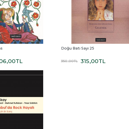
ns
Doğu Batı Sayı 25
06
,00
TL
315
,00
TL
350
,00
TL