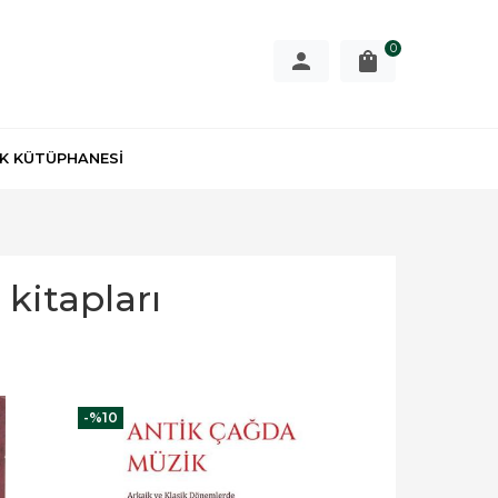
0
K KÜTÜPHANESİ
 kitapları
-%
10