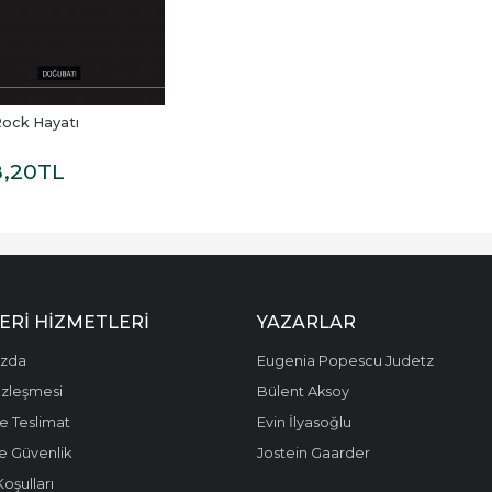
Rock Hayatı
8
,20
TL
ERI HIZMETLERI
YAZARLAR
ızda
Eugenia Popescu Judetz
özleşmesi
Bülent Aksoy
e Teslimat
Evin İlyasoğlu
 ve Güvenlik
Jostein Gaarder
Koşulları