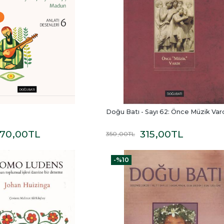
Doğu Batı - Sayı 62: Önce Müzik Var
70
,00
TL
315
,00
TL
350
,00
TL
-%
10