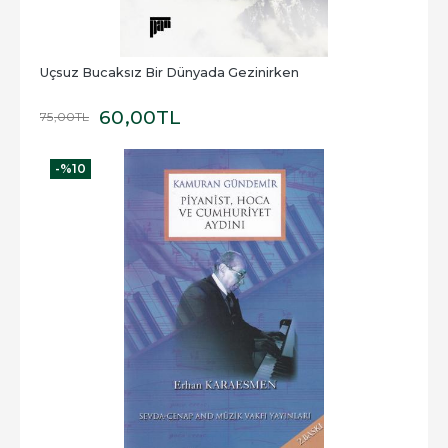
Uçsuz Bucaksız Bir Dünyada Gezinirken
60
,00
TL
75
,00
TL
-%
10