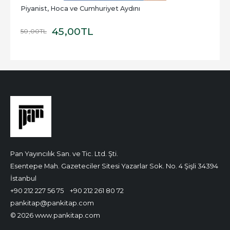
Piyanist, Hoca ve Cumhuriyet Aydını
45
,00
TL
50
,00
TL
Pan Yayıncılık San. ve Tic. Ltd. Şti.
Esentepe Mah. Gazeteciler Sitesi Yazarlar Sok. No. 4 Şişli 34394
İstanbul
+90 212 227 56 75
+90 212 261 80 72
pankitap@pankitap.com
© 2026 www.pankitap.com