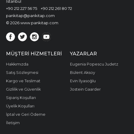
İstanbul
+90 212 227 56 75
+90 212 261 80 72
pankitap@pankitap.com
© 2026 www.pankitap.com
MÜŞTERI HIZMETLERI
YAZARLAR
Hakkımızda
Eugenia Popescu Judetz
Satış Sözleşmesi
Bülent Aksoy
Kargo ve Teslimat
Evin İlyasoğlu
Gizlilik ve Güvenlik
Jostein Gaarder
Sipariş Koşulları
Üyelik Koşulları
İptal ve Geri Ödeme
İletişim