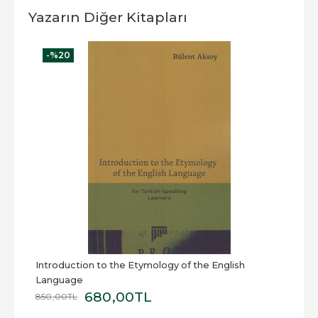
Yazarın Diğer Kitapları
-%
20
-
Introduction to the Etymology of the English 
Hikâ
Language
680
,00
TL
850
,00
TL
450