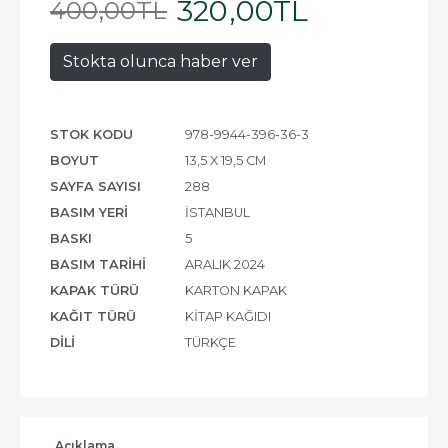
320
,00
TL
400
,00
TL
Stokta olunca haber ver
STOK KODU
978-9944-396-36-3
BOYUT
13,5 X 19,5 CM
SAYFA SAYISI
288
BASIM YERI
İSTANBUL
BASKI
5
BASIM TARIHI
ARALIK 2024
KAPAK TÜRÜ
KARTON KAPAK
KAĞIT TÜRÜ
KITAP KAĞIDI
DILI
TÜRKÇE
Açıklama