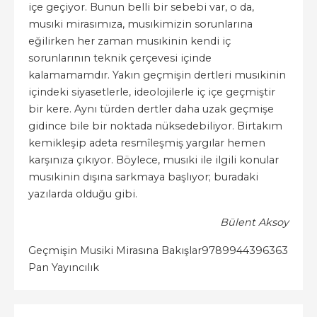
içe geçiyor. Bunun belli bir sebebi var, o da,
musıki mirasımıza, musıkimizin sorunlarına
eğilirken her zaman musıkinin kendi iç
sorunlarının teknik çerçevesi içinde
kalamamamdır. Yakın geçmişin dertleri musıkinin
içindeki siyasetlerle, ideolojilerle iç içe geçmiştir
bir kere. Aynı türden dertler daha uzak geçmişe
gidince bile bir noktada nüksedebiliyor. Birtakım
kemikleşip adeta resmîleşmiş yargılar hemen
karşınıza çıkıyor. Böylece, musıki ile ilgili konular
musıkinin dışına sarkmaya başlıyor; buradaki
yazılarda olduğu gibi.
Bülent Aksoy
Geçmişin Musiki Mirasına Bakışlar
9789944396363
Pan Yayıncılık