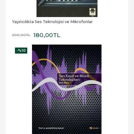
Yayıncılıkta Ses Teknolojisi ve Mikrofonlar
180
,00
TL
200
,00
TL
-%
10