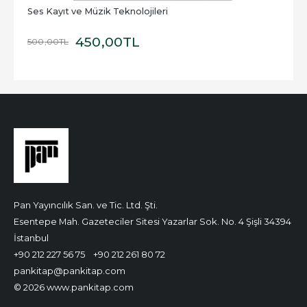
Ses Kayıt ve Müzik Teknolojileri
450
,00
TL
500
,00
TL
Pan Yayıncılık San. ve Tic. Ltd. Şti.
Esentepe Mah. Gazeteciler Sitesi Yazarlar Sok. No. 4 Şişli 34394
İstanbul
+90 212 227 56 75
+90 212 261 80 72
pankitap@pankitap.com
© 2026 www.pankitap.com