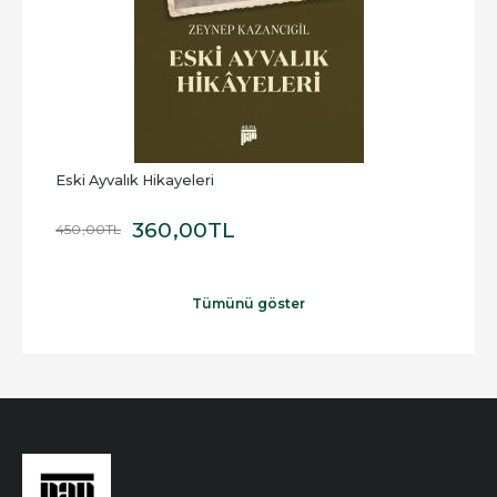
Eski Ayvalık Hikayeleri
Elek
360
,00
TL
450
,00
TL
100
,
Tümünü göster