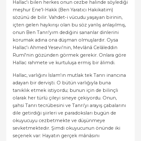
Hallac'ı bilen herkes onun cezbe halinde söylediği
meşhur Ene'l-Hakk (Ben Yaratıcı Hakikatim)
sözünü de bilir. Vahdet-i vücudu yaşayan birinin,
içten gelen haykırışı olan bu söz yanlış anlaşılmış,
onun Ben Tanrı'yım dediğini sananlar dinlerini
korumak adına ona düşman olmuşlardır. Oysa
Hallac'ı Ahmed Yesevi'nin, Mevlânâ Celâleddin
Rumî'nin gözünden görmek gerekir. Onlara göre
Hallac rahmete ve kurtuluşa ermiş bir âlimdi.
Hallac, varlığını İslam'ın mutlak tek Tanrı inancına
adayan bir dervişti. O bütün varlığıyla buna
tanıklık etmek istiyordu; bunun için de bilinçli
olarak her türlü çileyi sineye çekiyordu. Onun,
şahsi Tanrı tecrübesini ve Tanrı'yı arayış çabalarını
dile getirdiği şiirleri ve paradoksları bugün de
okuyucuyu cezbetmekte ve düşünmeye
sevketmektedir. Şimdi okuyucunun önünde iki
seçenek var: Hayatın gerçek mânâsını