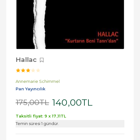
Hallac
Annemarie Schimmel
Pan Yayıncılık
140
,00
TL
175
,00
TL
Taksitli fiyat: 9 x
17
,11
TL
Temin süresi 1 gündür.