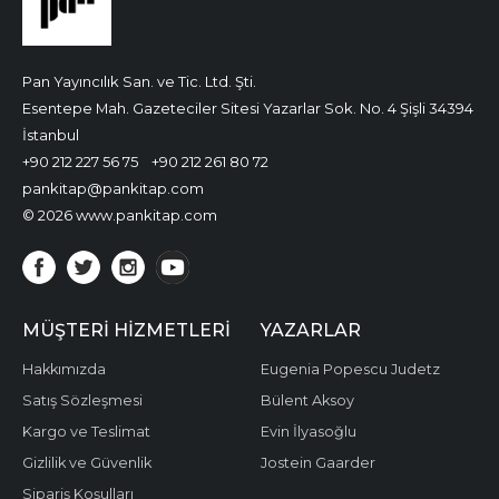
Pan Yayıncılık San. ve Tic. Ltd. Şti.
Esentepe Mah. Gazeteciler Sitesi Yazarlar Sok. No. 4 Şişli 34394
İstanbul
+90 212 227 56 75
+90 212 261 80 72
pankitap@pankitap.com
© 2026 www.pankitap.com
MÜŞTERI HIZMETLERI
YAZARLAR
Hakkımızda
Eugenia Popescu Judetz
Satış Sözleşmesi
Bülent Aksoy
Kargo ve Teslimat
Evin İlyasoğlu
Gizlilik ve Güvenlik
Jostein Gaarder
Sipariş Koşulları