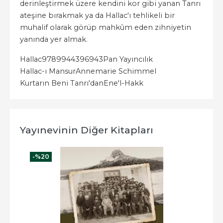
derinleştirmek üzere kendini kor gibi yanan Tanrı
ateşine bırakmak ya da Hallac'ı tehlikeli bir
muhalif olarak görüp mahkûm eden zihniyetin
yanında yer almak.
Hallac
9789944396943
Pan Yayıncılık
Hallac-ı Mansur
Annemarie Schimmel
Kurtarın Beni Tanrı'dan
Ene'l-Hakk
Yayınevinin Diğer Kitapları
-%
20
-