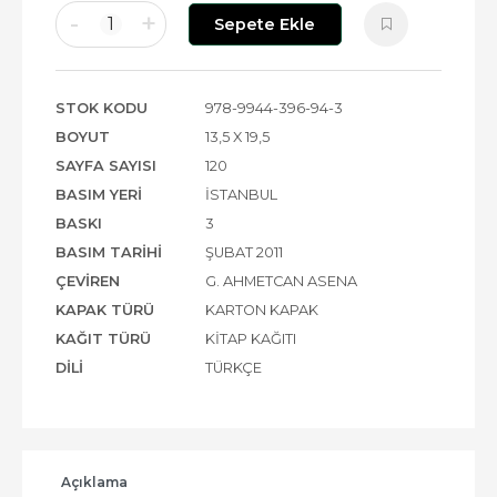
-
+
1
Sepete Ekle
STOK KODU
978-9944-396-94-3
BOYUT
13,5 X 19,5
SAYFA SAYISI
120
BASIM YERI
İSTANBUL
BASKI
3
BASIM TARIHI
ŞUBAT 2011
ÇEVIREN
G. AHMETCAN ASENA
KAPAK TÜRÜ
KARTON KAPAK
KAĞIT TÜRÜ
KITAP KAĞITI
DILI
TÜRKÇE
Açıklama