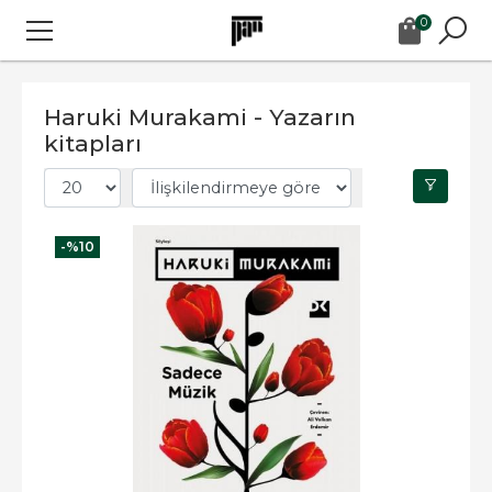
0
Haruki Murakami - Yazarın
kitapları
-%
10