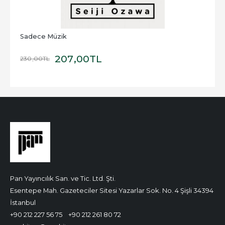
Sadece Müzik
207
,00
TL
230
,00
TL
Pan Yayıncılık San. ve Tic. Ltd. Şti.
Esentepe Mah. Gazeteciler Sitesi Yazarlar Sok. No. 4 Şişli 34394
İstanbul
+90 212 227 56 75
+90 212 261 80 72