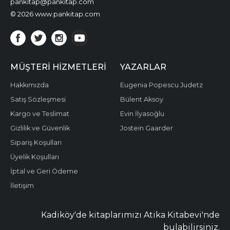
pankitap@pankitap.com
© 2026 www.pankitap.com
MÜŞTERI HIZMETLERI
YAZARLAR
Hakkımızda
Eugenia Popescu Judetz
Satış Sözleşmesi
Bülent Aksoy
Kargo ve Teslimat
Evin İlyasoğlu
Gizlilik ve Güvenlik
Jostein Gaarder
Sipariş Koşulları
Üyelik Koşulları
İptal ve Geri Ödeme
İletişim
Kadiköy'de kitaplarımızı Atika Kitabevi'nde
bulabilirsiniz.