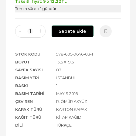
Taksitli fiyat: 9 x
12
,22
TL
Temin süresi 1 gündür.
-
+
1
Sepete Ekle
STOK KODU
978-605-9646-03-1
BOYUT
13,5 X 19,5
SAYFA SAYISI
83
BASIM YERI
İSTANBUL
BASKI
1
BASIM TARIHI
MAYIS 2016
ÇEVIREN
R. ÖMÜR AKYÜZ
KAPAK TÜRÜ
KARTON KAPAK
KAĞIT TÜRÜ
KITAP KAĞIDI
DILI
TÜRKÇE