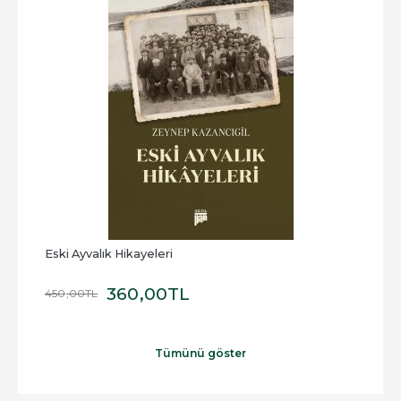
Eski Ayvalık Hikayeleri
Elek
360
,00
TL
450
,00
TL
100
,
Tümünü göster