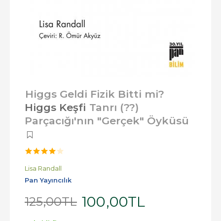
Higgs Geldi Fizik Bitti mi?
Higgs Keşfi
Tanrı (??)
Parçacığı'nın "Gerçek" Öyküsü
Lisa Randall
Pan Yayıncılık
100
,00
TL
125
,00
TL