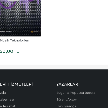
Müzik Teknolojileri
50
,00
TL
ERI HIZMETLERI
YAZARLAR
ızda
Eugenia Popescu Judetz
özleşmesi
Bülent Aksoy
e Teslimat
Evin İlyasoğlu