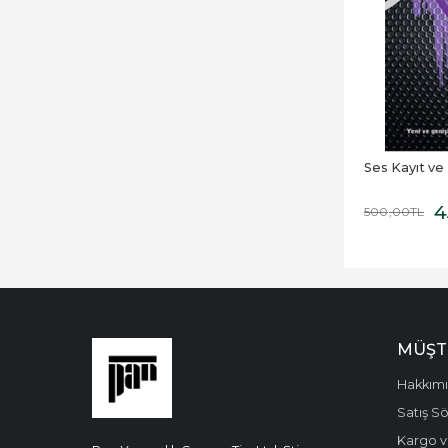
Ses Kayıt ve 
4
500
,00
TL
MÜŞT
Hakkım
Satış S
Kargo v