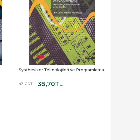
Synthesizer Teknolojileri ve Programlama
38
,70
TL
43
,00
TL