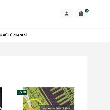
0
K KÜTÜPHANESİ
-%
10