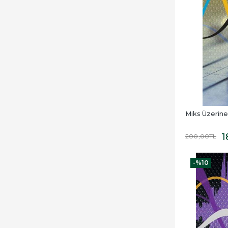
Miks Üzerine
1
200
,00
TL
-%
10