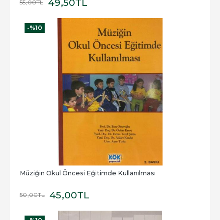
49
,50
TL
55
,00
TL
-%
10
Müziğin Okul Öncesi Eğitimde Kullanılması
45
,00
TL
50
,00
TL