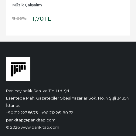
Müzik Çalışalım
11
,70
TL
13
,00
TL
Pan Yayıncılık San. ve Tic. Ltd. Şti.
Esentepe Mah. Gazeteciler Sitesi Yazarlar Sok. No. 4 Şişli 34394
İstanbul
+90 212 227 56 75
+90 212 261 80 72
pankitap@pankitap.com
© 2026 www.pankitap.com