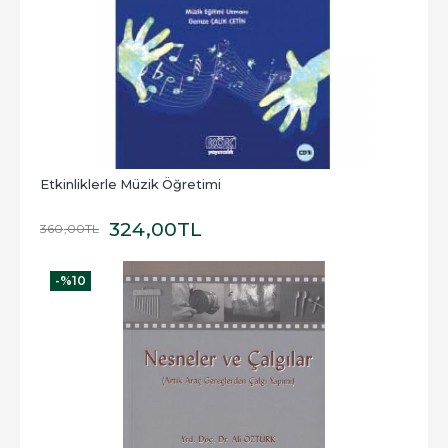
Etkinliklerle Müzik Öğretimi
324
,00
TL
360
,00
TL
-%
10