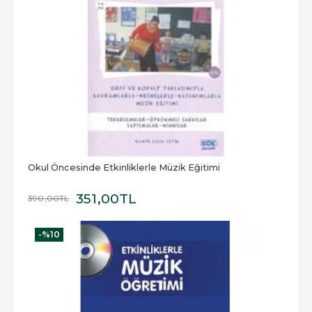
Okul Öncesinde Etkinliklerle Müzik Eğitimi
351
,00
TL
390
,00
TL
-%
10