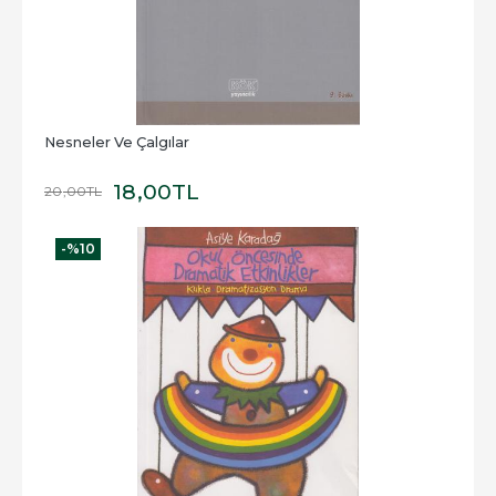
Nesneler Ve Çalgılar
18
,00
TL
20
,00
TL
-%
10