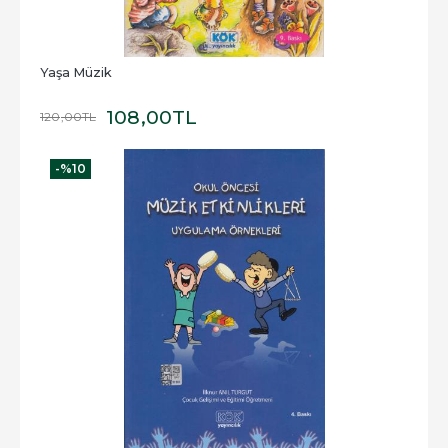
Yaşa Müzik
108
,00
TL
120
,00
TL
-%
10