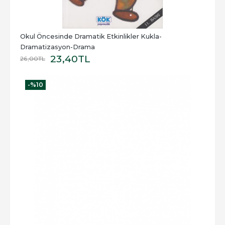
Okul Öncesinde Dramatik Etkinlikler Kukla-
Dramatizasyon-Drama
23
,40
TL
26
,00
TL
-%
10