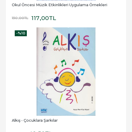
Okul Öncesi Müzik Etkinlikleri Uygulama Örnekleri
117
,00
TL
130
,00
TL
-%
10
Alkış - Çocuklara Şarkılar