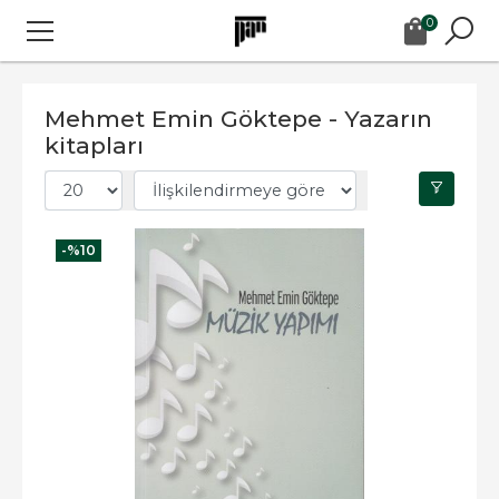
0
Mehmet Emin Göktepe - Yazarın
kitapları
-%
10