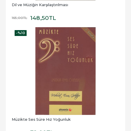
Dil ve Müziğin Karşılaştırılması
148
,50
TL
165
,00
TL
-%
10
Müzikte Ses Süre Hız Yoğunluk