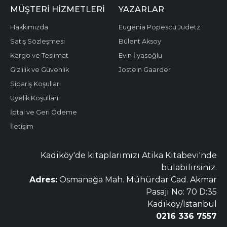
MÜŞTERI HIZMETLERI
YAZARLAR
Hakkımızda
Eugenia Popescu Judetz
Satış Sözleşmesi
Bülent Aksoy
Kargo ve Teslimat
Evin İlyasoğlu
Gizlilik ve Güvenlik
Jostein Gaarder
Sipariş Koşulları
Üyelik Koşulları
İptal ve Geri Ödeme
İletişim
Kadiköy'de kitaplarımızı Atika Kitabevi'nde
bulabilirsiniz.
Adres:
Osmanağa Mah. Mühürdar Cad. Akmar
Pasajı No: 70 D:35
Kadıköy/Istanbul
0216 336 7557