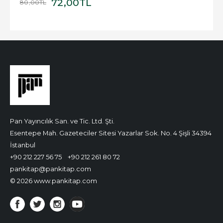
72
,00
TL
80
,00
TL
Pan Yayıncılık San. ve Tic. Ltd. Şti.
Esentepe Mah. Gazeteciler Sitesi Yazarlar Sok. No. 4 Şişli 34394
İstanbul
+90 212 227 56 75
+90 212 261 80 72
pankitap@pankitap.com
© 2026 www.pankitap.com