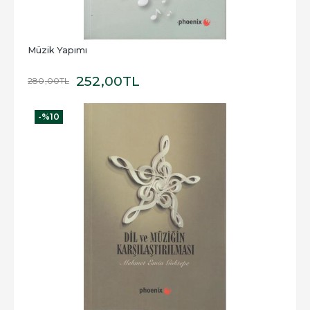
Müzik Yapımı
252
,00
TL
280
,00
TL
-%
10