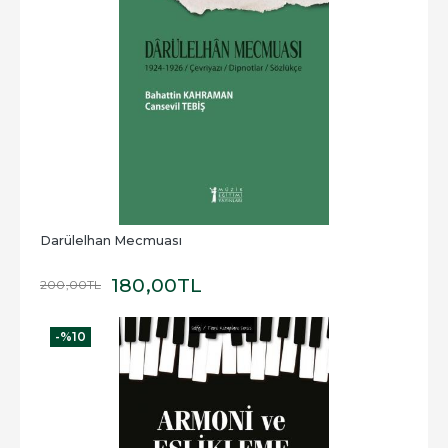
Darülelhan Mecmuası
180
,00
TL
200
,00
TL
-%
10