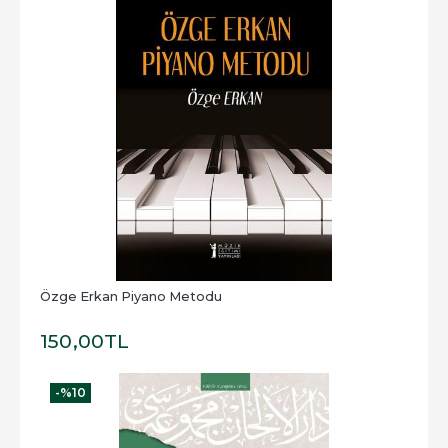
Özge Erkan Piyano Metodu
150
,00
TL
-%
10