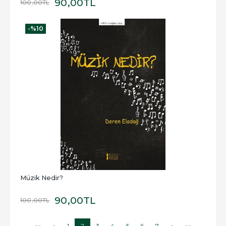
90
,00
TL
100
,00
TL
-%
10
Müzik Nedir?
90
,00
TL
100
,00
TL
««
«
1
2
3
4
5
6
7
»
»»