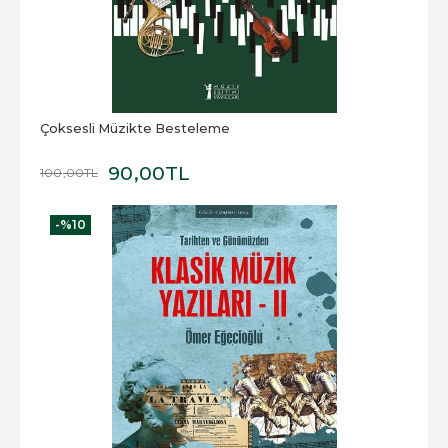
Çoksesli Müzikte Besteleme
90
,00
TL
100
,00
TL
-%
10