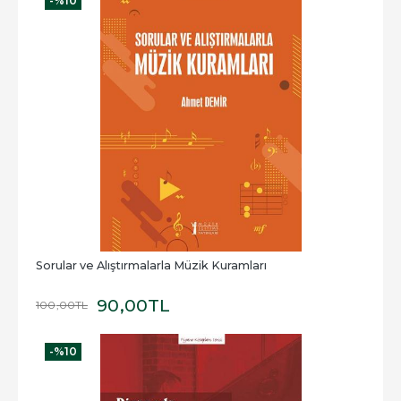
-%
10
Sorular ve Alıştırmalarla Müzik Kuramları
90
,00
TL
100
,00
TL
-%
10