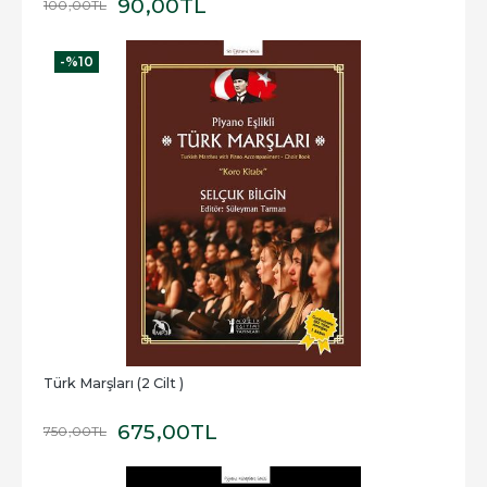
90
,00
TL
100
,00
TL
-%
10
Türk Marşları (2 Cilt )
675
,00
TL
750
,00
TL