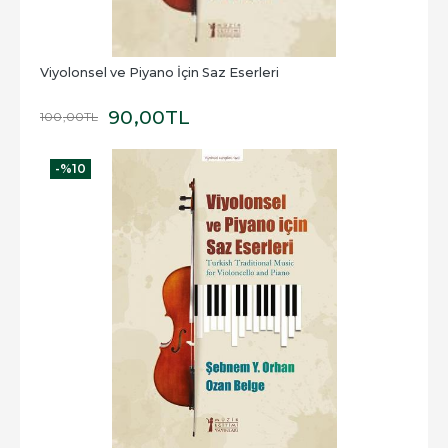
Viyolonsel ve Piyano İçin Saz Eserleri
90
,00
TL
100
,00
TL
-%
10