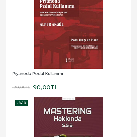
Piyanoda Pedal Kullanımı
90
,00
TL
100
,00
TL
-%
10