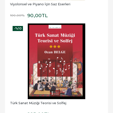
Viyolonsel ve Piyano İçin Saz Eserleri
90
,00
TL
100
,00
TL
-%
10
Türk Sanat Müziği Teorisi ve Solfej