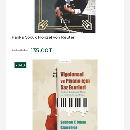
Harika Çocuk Florizel Von Reuter
135
,00
TL
150
,00
TL
-%
10