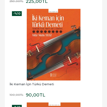
225
,00
TL
250
,00
TL
-%
10
İki Keman İçin Türkü Demeti
90
,00
TL
100
,00
TL