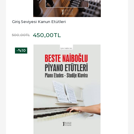
Giriş Seviyesi Kanun Etütleri
450
,00
TL
500
,00
TL
-%
10