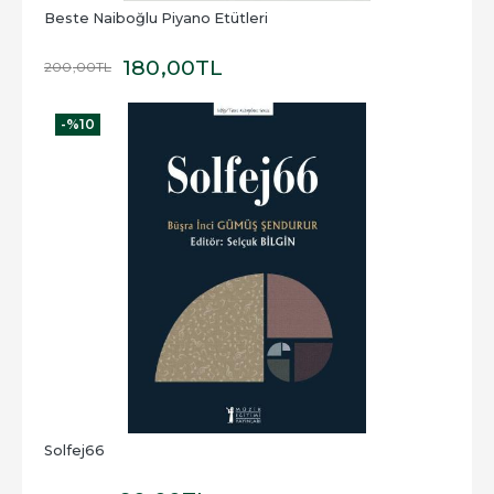
Beste Naiboğlu Piyano Etütleri
180
,00
TL
200
,00
TL
-%
10
Solfej66