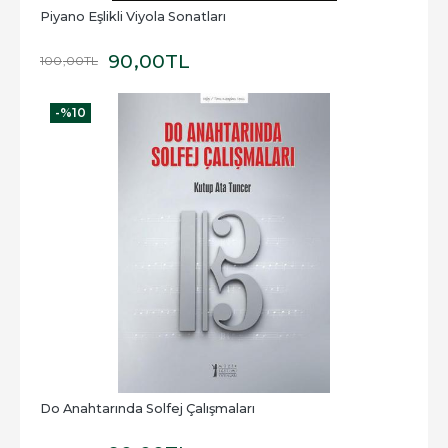
Piyano Eşlikli Viyola Sonatları
90
,00
TL
100
,00
TL
-%
10
Do Anahtarında Solfej Çalışmaları