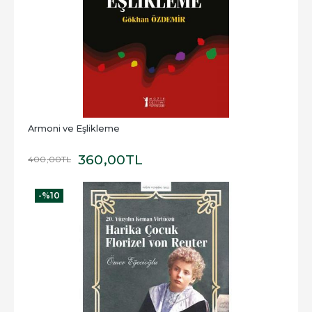
Armoni ve Eşlikleme
360
,00
TL
400
,00
TL
-%
10