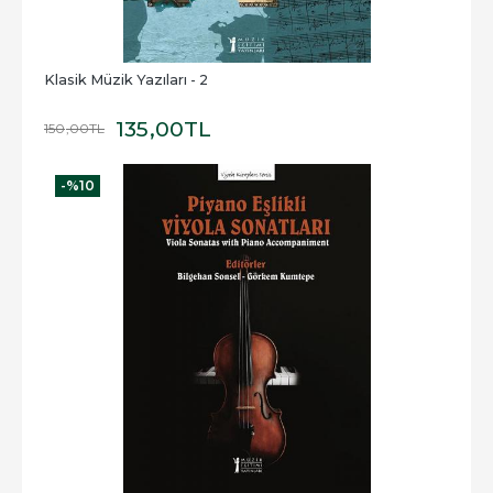
Klasik Müzik Yazıları - 2
135
,00
TL
150
,00
TL
-%
10