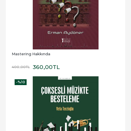
Mastering Hakkında
360
,00
TL
400
,00
TL
-%
10