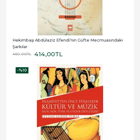
Hekimbaşı Abdülaziz Efendi’nin Güfte Mecmuasındaki 
Şarkılar
414
,00
TL
460
,00
TL
-%
10