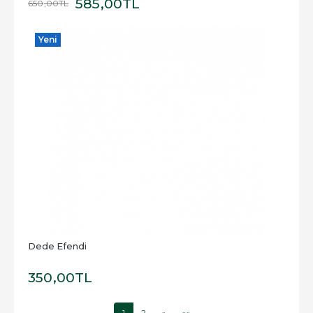
585
,00
TL
650
,00
TL
Yeni
Dede Efendi
350
,00
TL
1
2
»
»»