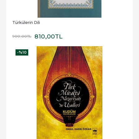
Türkülerin Dili
810
,00
TL
900
,00
TL
-%
10