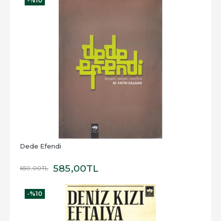
-%
10
Dede Efendi
585
,00
TL
650
,00
TL
-%
10