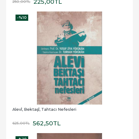
225
,00
TL
250
,00
TL
-%
10
Alevî, Bektaşî, Tahtacı Nefesleri
562
,50
TL
625
,00
TL