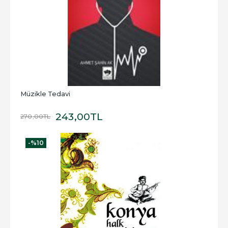
Müzikle Tedavi
243
,00
TL
270
,00
TL
-%
10