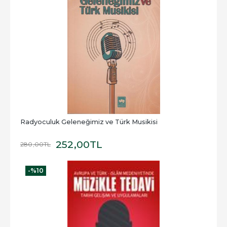
Radyoculuk Geleneğimiz ve Türk Musikisi
252
,00
TL
280
,00
TL
-%
10