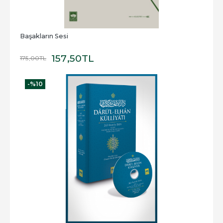
Başakların Sesi
157
,50
TL
175
,00
TL
-%
10