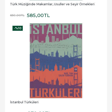
Türk Müziğinde Makamlar, Usuller ve Seyir Örnekleri
585
,00
TL
650
,00
TL
-%
10
İstanbul Türküleri