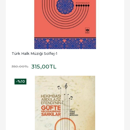
Türk Halk Müziği Solfej-1
315
,00
TL
350
,00
TL
-%
10