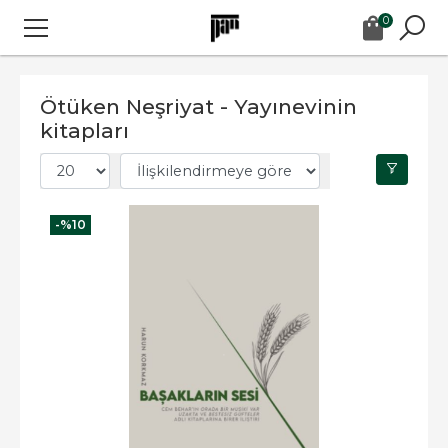
0
Ötüken Neşriyat - Yayınevinin
kitapları
-%
10