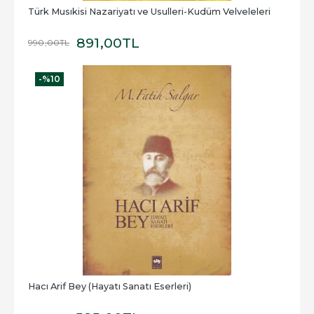
Türk Musıkisi Nazariyatı ve Usulleri-Kudüm Velveleleri
891
,00
TL
990
,00
TL
-%
10
Hacı Arif Bey (Hayatı Sanatı Eserleri)