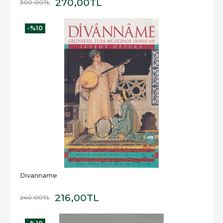
270
,00
TL
300
,00
TL
-%
10
Divanname
216
,00
TL
240
,00
TL