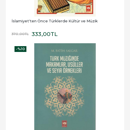
İslamiyet'ten Önce Türklerde Kültür ve Müzik
333
,00
TL
370
,00
TL
-%
10