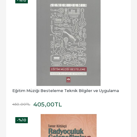
-%
10
Eğitim Müziği Besteleme Teknik Bilgiler ve Uygulama
405
,00
TL
450
,00
TL
-%
10