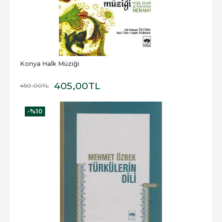
Konya Halk Müziği
405
,00
TL
450
,00
TL
-%
10