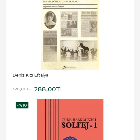
Deniz Kızı Eftalya
288
,00
TL
320
,00
TL
-%
10