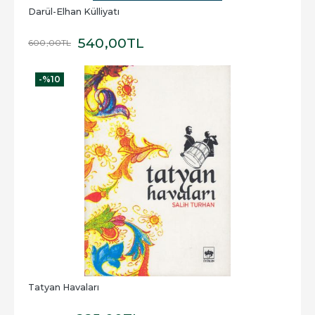
Darül-Elhan Külliyatı
540
,00
TL
600
,00
TL
-%
10
Tatyan Havaları